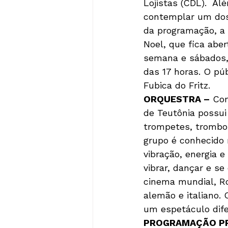
Lojistas (CDL).  A
contemplar um dos 
da programação, a 
Noel, que fica abe
semana e sábados, 
das 17 horas. O pú
ORQUESTRA –
 Com
de Teutônia possui
trompetes, trombone
grupo é conhecido n
vibração, energia 
vibrar, dançar e s
cinema mundial, Ro
alemão e italiano. 
PROGRAMAÇÃO PR