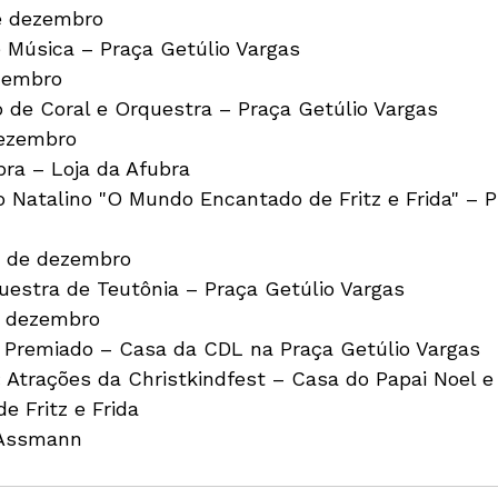
e dezembro

 Música – Praça Getúlio Vargas

zembro

 de Coral e Orquestra – Praça Getúlio Vargas

ezembro

ra – Loja da Afubra

 Natalino "O Mundo Encantado de Fritz e Frida" – P
 de dezembro

estra de Teutônia – Praça Getúlio Vargas

e dezembro

:
 Atrações da Christkindfest – Casa do Papai Noel e
 Fritz e Frida

 Assmann