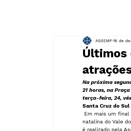
ASSEMP
18 de de
Últimos 
atrações
Na próxima segunda
21 horas, na Praça
terça-feira, 24, v
Santa Cruz do Sul
 Em mais um final de ano, a Christkindfest se consolida como a maior celebração 
natalina do Vale d
é realizado pela A