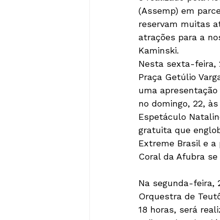
(Assemp) em parcer
reservam muitas a
atrações para a no
Kaminski.

Nesta sexta-feira,
Praça Getúlio Varg
uma apresentação d
no domingo, 22, às
Espetáculo Natalino
gratuita que englo
Extreme Brasil e a 
Coral da Afubra se
Na segunda-feira, 
Orquestra de Teutô
18 horas, será rea