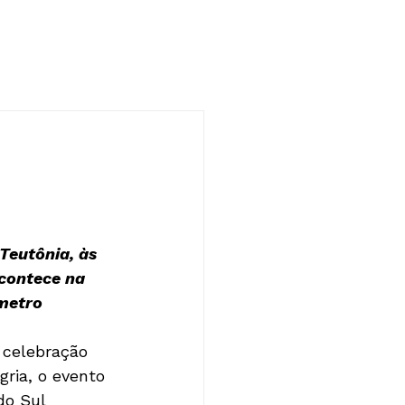
NOTÍCIAS
CONTATO
Teutônia, às 
contece na 
ômetro
ria, o evento 
do Sul 