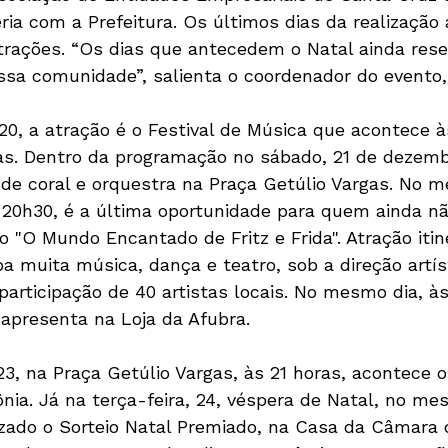
ia com a Prefeitura. Os últimos dias da realização 
trações. “Os dias que antecedem o Natal ainda res
ssa comunidade”, salienta o coordenador do evento, 
 20, a atração é o Festival de Música que acontece à
as. Dentro da programação no sábado, 21 de dezemb
e coral e orquestra na Praça Getúlio Vargas. No m
 20h30, é a última oportunidade para quem ainda nã
 "O Mundo Encantado de Fritz e Frida". Atração itin
ba muita música, dança e teatro, sob a direção artí
participação de 40 artistas locais. No mesmo dia, às
 apresenta na Loja da Afubra.
23, na Praça Getúlio Vargas, às 21 horas, acontece 
nia. Já na terça-feira, 24, véspera de Natal, no mes
lizado o Sorteio Natal Premiado, na Casa da Câmara 