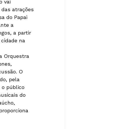
 vai 
 das atrações 
sa do Papai 
ante a 
os, a partir 
 cidade na 
 a Orquestra 
ones, 
cussão. O 
do, pela 
 o público 
usicais do 
aúcho, 
 proporciona 