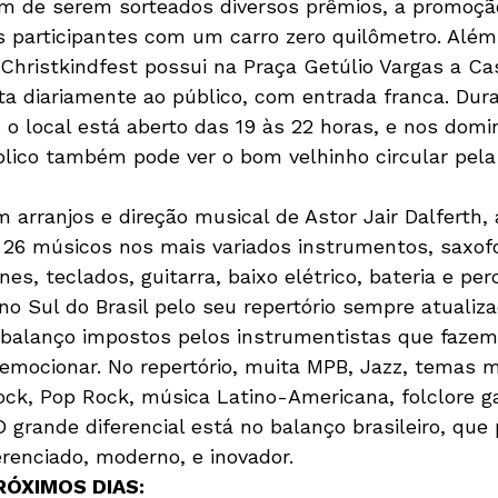
lém de serem sorteados diversos prêmios, a promoção
participantes com um carro zero quilômetro. Além
Christkindfest possui na Praça Getúlio Vargas a Ca
rta diariamente ao público, com entrada franca. Dur
o local está aberto das 19 às 22 horas, e nos doming
blico também pode ver o bom velhinho circular pela
 arranjos e direção musical de Astor Jair Dalferth,
 26 músicos nos mais variados instrumentos, saxof
s, teclados, guitarra, baixo elétrico, bateria e per
o Sul do Brasil pelo seu repertório sempre atualiza
e balanço impostos pelos instrumentistas que fazem
e emocionar. No repertório, muita MPB, Jazz, temas m
ck, Pop Rock, música Latino-Americana, folclore g
O grande diferencial está no balanço brasileiro, que
ÓXIMOS DIAS: