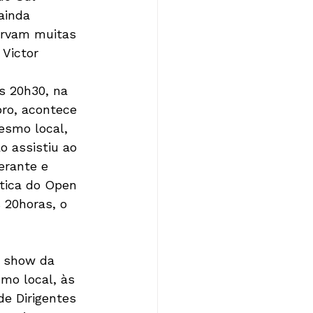
ainda 
ervam muitas 
Victor 
s 20h30, na 
ro, acontece 
esmo local, 
o assistiu ao 
erante e 
stica do Open 
 20horas, o 
o show da 
mo local, às 
de Dirigentes 