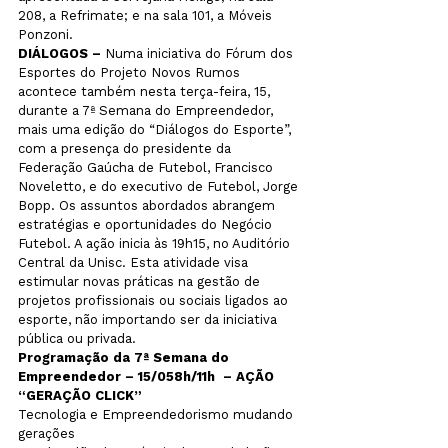
208, a Refrimate; e na sala 101, a Móveis 
DIÁLOGOS – 
Numa iniciativa do Fórum dos 
Esportes do Projeto Novos Rumos 
acontece também nesta terça-feira, 15, 
durante a 7ª Semana do Empreendedor, 
mais uma edição do “Diálogos do Esporte”, 
com a presença do presidente da 
Federação Gaúcha de Futebol, Francisco 
Noveletto, e do executivo de Futebol, Jorge 
Bopp. Os assuntos abordados abrangem 
estratégias e oportunidades do Negócio 
Futebol. A ação inicia às 19h15, no Auditório 
Central da Unisc. Esta atividade visa 
estimular novas práticas na gestão de 
projetos profissionais ou sociais ligados ao 
esporte, não importando ser da iniciativa 
Programação da 7ª Semana do 
Empreendedor – 15/05
8h/11h  – AÇÃO 
“GERAÇÃO CLICK”
Tecnologia e Empreendedorismo mudando 
gerações 
