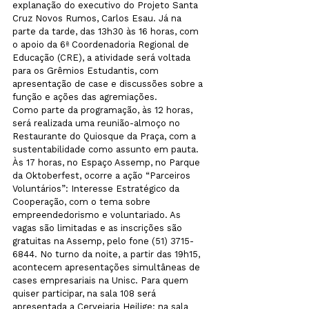
explanação do executivo do Projeto Santa 
Cruz Novos Rumos, Carlos Esau. Já na 
parte da tarde, das 13h30 às 16 horas, com 
o apoio da 6ª Coordenadoria Regional de 
Educação (CRE), a atividade será voltada 
para os Grêmios Estudantis, com 
apresentação de case e discussões sobre a 
função e ações das agremiações. 

Como parte da programação, às 12 horas, 
será realizada uma reunião-almoço no 
Restaurante do Quiosque da Praça, com a 
sustentabilidade como assunto em pauta. 
Às 17 horas, no Espaço Assemp, no Parque 
da Oktoberfest, ocorre a ação “Parceiros 
Voluntários”: Interesse Estratégico da 
Cooperação, com o tema sobre 
empreendedorismo e voluntariado. As 
vagas são limitadas e as inscrições são 
gratuitas na Assemp, pelo fone (51) 3715-
6844. No turno da noite, a partir das 19h15, 
acontecem apresentações simultâneas de 
cases empresariais na Unisc. Para quem 
quiser participar, na sala 108 será 
apresentada a Cervejaria Heilige; na sala 