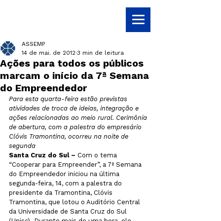
ASSEMP
14 de mai. de 2012
3 min de leitura
Ações para todos os públicos
marcam o início da 7ª Semana
do Empreendedor
Para esta quarta-feira estão previstas 
atividades de troca de ideias, integração e 
ações relacionadas ao meio rural. Cerimônia 
de abertura, com a palestra do empresário 
Clóvis Tramontina, ocorreu na noite de 
segunda
Santa Cruz do Sul – 
Com o tema 
“Cooperar para Empreender”, a 7ª Semana 
do Empreendedor iniciou na última 
segunda-feira, 14, com a palestra do 
presidente da Tramontina, Clóvis 
Tramontina, que lotou o Auditório Central 
da Universidade de Santa Cruz do Sul 
(Unisc). Durante mais de uma hora, ele 