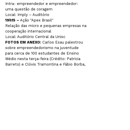
Intra- empreendedor e empreendedor: 
uma questão de coragem
Local: Imply – Auditório
19h15 –
 Ação "Apex Brasil"
Relação das micro e pequenas empresas na 
cooperação internacional
Local: Auditório Central da Unisc
FOTOS EM ANEXO: 
Carlos Esau palestrou 
sobre empreendedorismo na juventude 
para cerca de 100 estudantes de Ensino 
Médio nesta terça-feira (Crédito: Patricia 
Barreto) e Clóvis Tramontina e Fábio Borba, 
na 7ª Semana do Empreendedor na noite 
de segunda-feira (Crédito: Larissa Moritzen)
noticias
Ver tudo
Posts recentes