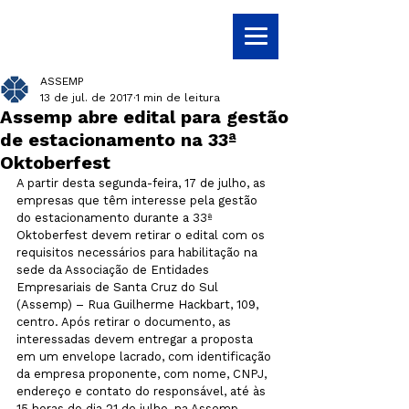
ASSEMP
13 de jul. de 2017
1 min de leitura
Assemp abre edital para gestão
de estacionamento na 33ª
Oktoberfest
A partir desta segunda-feira, 17 de julho, as 
empresas que têm interesse pela gestão 
do estacionamento durante a 33ª 
Oktoberfest devem retirar o edital com os 
requisitos necessários para habilitação na 
sede da Associação de Entidades 
Empresariais de Santa Cruz do Sul 
(Assemp) – Rua Guilherme Hackbart, 109, 
centro. Após retirar o documento, as 
interessadas devem entregar a proposta 
em um envelope lacrado, com identificação 
da empresa proponente, com nome, CNPJ, 
endereço e contato do responsável, até às 
15 horas do dia 21 de julho, na Assemp. 