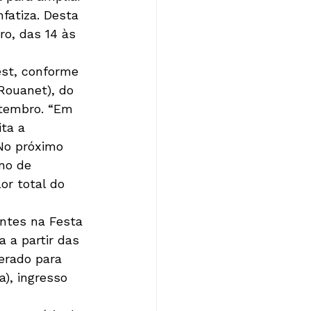
fatiza. Desta 
ro, das 14 às 
est, conforme 
Rouanet), do 
etembro. “Em 
ta a 
 No próximo 
no de 
or total do 
ntes na Festa 
a a partir das 
berado para 
), ingresso 