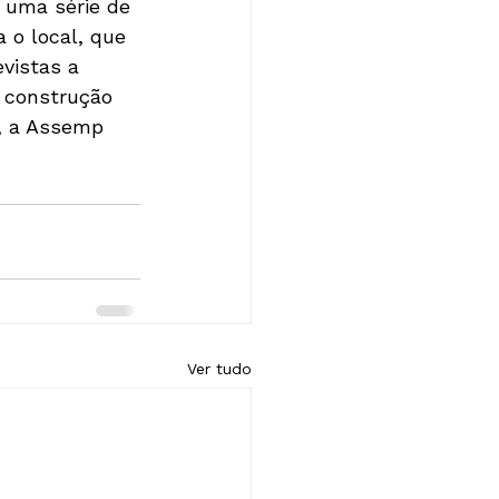
 uma série de 
 o local, que 
vistas a 
a construção 
o, a Assemp 
Ver tudo