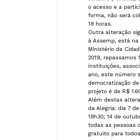
o acesso e a partic
forma, não será cob
18 horas. 
Outra alteração si
à Assemp, está na 
Ministério da Cida
2019, repassamos 13
instituições, assoc
ano, este número s
democratização de 
projeto é de R$ 1.6
Além destas altera
da Alegria: dia 7 d
18h30; 14 de outubr
todas as pessoas c
gratuito para todo