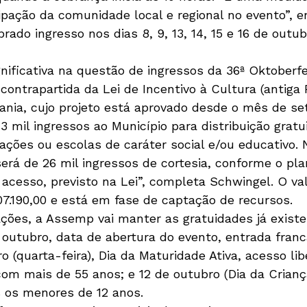
ipação da comunidade local e regional no evento”, en
rado ingresso nos dias 8, 9, 13, 14, 15 e 16 de outub
gnificativa na questão de ingressos da 36ª Oktoberf
contrapartida da Lei de Incentivo à Cultura (antiga 
dania, cujo projeto está aprovado desde o mês de s
 mil ingressos ao Município para distribuição gratui
iações ou escolas de caráter social e/ou educativo.
erá de 26 mil ingressos de cortesia, conforme o pla
acesso, previsto na Lei”, completa Schwingel. O val
07.190,00 e está em fase de captação de recursos.
ções, a Assemp vai manter as gratuidades já existe
e outubro, data de abertura do evento, entrada franc
o (quarta-feira), Dia da Maturidade Ativa, acesso li
om mais de 55 anos; e 12 de outubro (Dia da Criança
s os menores de 12 anos. 