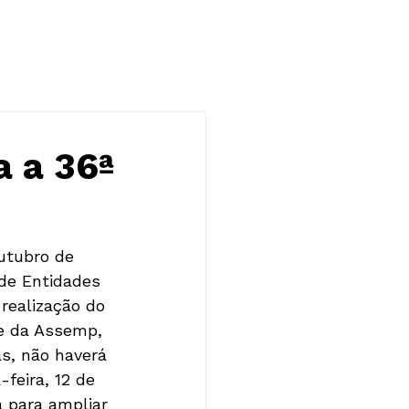
NOTÍCIAS
CONTATO
 a 36ª
utubro de 
 de Entidades 
realização do 
te da Assemp, 
s, não haverá 
feira, 12 de 
a para ampliar 