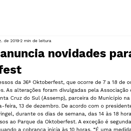
INÍCIO
A ASSOCIAÇÃO
EVENTOS
z. de 2019
2 min de leitura
anuncia novidades para
fest
essos da 36ª Oktoberfest, que ocorre de 7 a 18 de o
es. As alterações foram divulgadas pela Associação
nta Cruz do Sul (Assemp), parceira do Município na 
a-feira, 13 de dezembro. De acordo com o presiden
ngel, durante os dias de semana, das 14 às 18 hora
sos ao Parque da Oktoberfest. A exceção é segunda-
 quando a cobrança inicia às 10 horas. “É uma medid