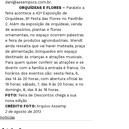
dani@assempscs.com.br. 

     ORQUÍDEAS E FLORES –
 Paralelo a 
feira acontece a 42ª Exposição de 
Orquídeas, 8ª Festa das Flores no Pavilhão 
2. Além da exposição de orquídeas, venda 
de acessórios, plantas e flores 
ornamentais, no espaço ocorrem palestras 
e feira de produtos agroindustriais. Wendt 
ainda ressalta que vai haver mateada, praça 
de alimentação, brinquedos em espaço 
destinado às crianças e atrações musicais. 
Para quem quiser conferir as atrações e se 
divertir com a família a entrada é franca. Os 
horários dos eventos são: sexta-feira, 6, 
das 14 às 20 horas, com abertura oficial às 
19 horas; sábado, 7, das 9 às 20 horas; e no 
domingo, 8, das 9 às 18 horas. 
FOTO: 
Feira de Descontos chega a sua 
CRÉDITO FOTO:
 Arquivo Assemp
2 de agosto de 2013
noticias