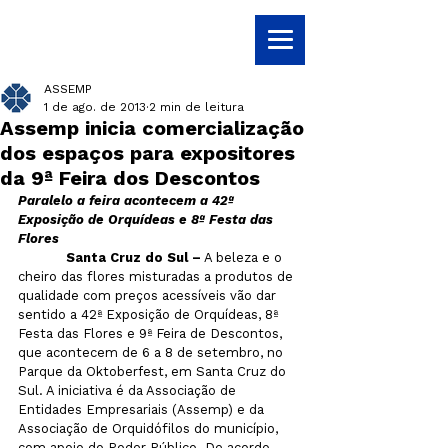
ASSEMP
1 de ago. de 2013
2 min de leitura
Assemp inicia comercialização
dos espaços para expositores
da 9ª Feira dos Descontos
Paralelo a feira acontecem a 42ª 
Exposição de Orquídeas e 8ª Festa das 
Flores
            Santa Cruz do Sul –
 A beleza e o 
cheiro das flores misturadas a produtos de 
qualidade com preços acessíveis vão dar 
sentido a 42ª Exposição de Orquídeas, 8ª 
Festa das Flores e 9ª Feira de Descontos, 
que acontecem de 6 a 8 de setembro, no 
Parque da Oktoberfest, em Santa Cruz do 
Sul. A iniciativa é da Associação de 
Entidades Empresariais (Assemp) e da 
Associação de Orquidófilos do município, 
com apoio do Poder Público. De acordo 