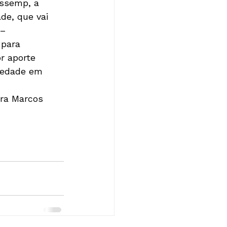
Assemp, a 
e, que vai 
– 
 para 
r aporte 
iedade em 
 
ra Marcos 