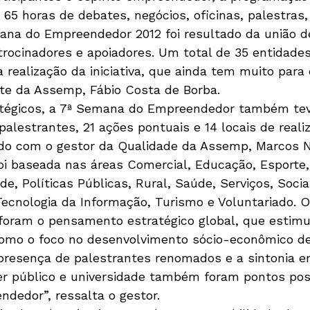
65 horas de debates, negócios, oficinas, palestras,
na do Empreendedor 2012 foi resultado da união de
atrocinadores e apoiadores. Um total de 35 entidade
realização da iniciativa, que ainda tem muito para 
te da Assemp, Fábio Costa de Borba. 

atégicos, a 7ª Semana do Empreendedor também tev
palestrantes, 21 ações pontuais e 14 locais de reali
rdo com o gestor da Qualidade da Assemp, Marcos N
oi baseada nas áreas Comercial, Educação, Esporte, 
e, Políticas Públicas, Rural, Saúde, Serviços, Social
Tecnologia da Informação, Turismo e Voluntariado. 
foram o pensamento estratégico global, que estimul
omo o foco no desenvolvimento sócio-econômico de
A presença de palestrantes renomados e a sintonia en
r público e universidade também foram pontos posi