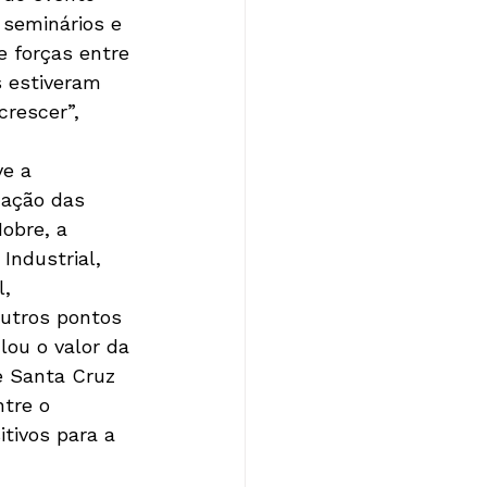
 seminários e 
 forças entre 
s estiveram 
crescer”, 
e a 
zação das 
obre, a 
Industrial, 
, 
Outros pontos 
ou o valor da 
 Santa Cruz 
tre o 
tivos para a 