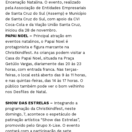
Encenação Natalina. O evento, realizado 
pela Associação de Entidades Empresariais 
de Santa Cruz do Sul (Assemp) e Município 
de Santa Cruz do Sul, com apoio da CVI 
Coca-Cola e da Viação União Santa Cruz, 
iniciou dia 28 de novembro.
PAPAI NOEL –
 Principal atração em 
eventos natalinos, o Papai Noel é 
protagonista e figura marcante na 
Christkindfest. As crianças podem visitar a 
Casa do Papai Noel, situada na Praça 
Getúlio Vargas, diariamente das 20 às 23 
horas, com entrada franca. Nas terças-
feiras, o local está aberto das 9 às 11 horas, 
e nas quintas-feiras, das 14 às 17 horas. O 
público também pode ver o bom velhinho 
nos Desfiles de Natal.
SHOW DAS ESTRELAS –
 Integrando a 
programação da Christkindfest, neste 
domingo, 7, acontece o espetáculo de 
patinação artística “Show das Estrelas”, 
promovido pelo Grupo X-Lise. O evento 
contará com a participação de sete 