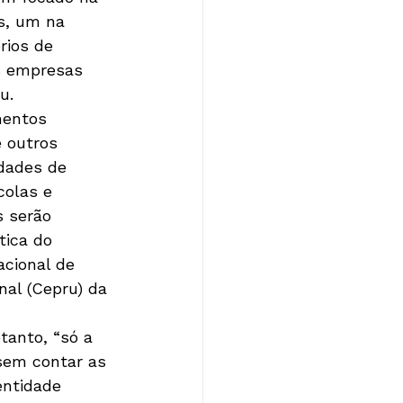
s, um na 
rios de 
as empresas 
u.
mentos 
 outros 
dades de 
colas e 
s serão 
tica do 
cional de 
nal (Cepru) da 
anto, “só a 
sem contar as 
entidade 