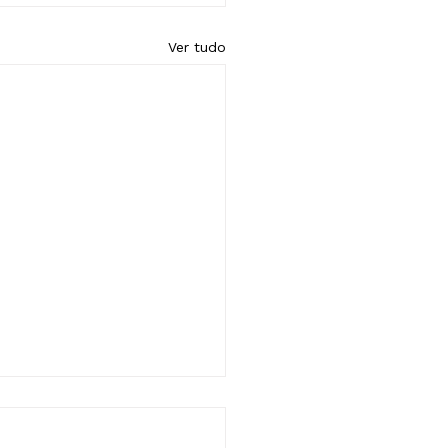
Ver tudo
embleia de fundação
anco Social de