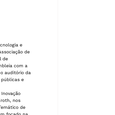
cnologia e 
Associação de 
l de 
mbleia com a 
o auditório da 
 públicas e 
 Inovação 
roth, nos 
Temático de 
em focado na 