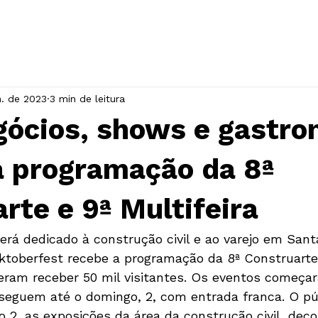
INÍCIO
A ASSOCIAÇÃO
EVENTOS
n. de 2023
3 min de leitura
gócios, shows e gastro
a programação da 8ª
rte e 9ª Multifeira
rá dedicado à construção civil e ao varejo em Sant
ktoberfest recebe a programação da 8ª Construarte
peram receber 50 mil visitantes. Os eventos começa
e seguem até o domingo, 2, com entrada franca. O pú
ão 2, as exposições da área da construção civil, deco