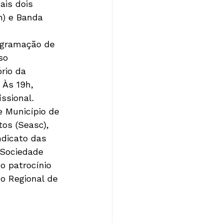
is dois 
h) e Banda 
ogramação de 
so 
rio da 
 Às 19h, 
ssional.
e Município de 
os (Seasc), 
dicato das 
 Sociedade 
o patrocínio 
o Regional de 