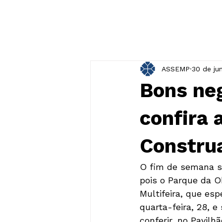
ASSEMP
30 de ju
Bons ne
confira 
Construa
O fim de semana se
pois o Parque da O
Multifeira, que es
quarta-feira, 28, 
conferir, no Pavilh