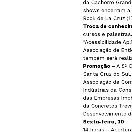
da Cachorro Grande
shows encerram a p
Rock de La Cruz (17
Troca de conheci
cursos e palestras.
“Acessibilidade Apl
Associação de Enti
também será reali
Promoção 
– A 8ª 
Santa Cruz do Sul,
Associação de Come
Indústrias da Cons
das Empresas Imobi
da Concretos Trevi
Desenvolvimento do
Sexta-feira, 30
14 horas – Abertura