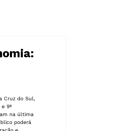
NOTÍCIAS
CONTATO
nomia:
a Cruz do Sul, 
 e 9ª 
ram na última 
blico poderá 
ração e 