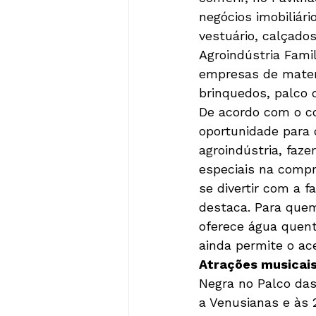
negócios imobiliári
vestuário, calçado
Agroindústria Fami
empresas de materi
brinquedos, palco 
De acordo com o c
oportunidade para 
agroindústria, faze
especiais na compr
se divertir com a f
destaca. Para quem
oferece água quente
ainda permite o ace
Atrações musicai
Negra no Palco das
a Venusianas e às 