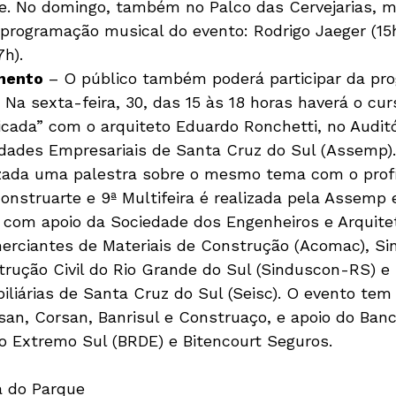
. No domingo, também no Palco das Cervejarias, ma
rogramação musical do evento: Rodrigo Jaeger (15
h).
mento
 – O público também poderá participar da pr
 Na sexta-feira, 30, das 15 às 18 horas haverá o cur
icada” com o arquiteto Eduardo Ronchetti, no Auditó
dades Empresariais de Santa Cruz do Sul (Assemp).
zada uma palestra sobre o mesmo tema com o profi
Construarte e 9ª Multifeira é realizada pela Assemp 
 com apoio da Sociedade dos Engenheiros e Arquitet
rciantes de Materiais de Construção (Acomac), Sin
trução Civil do Rio Grande do Sul (Sinduscon-RS) e
liárias de Santa Cruz do Sul (Seisc). O evento tem 
san, Corsan, Banrisul e Construaço, e apoio do Banc
 Extremo Sul (BRDE) e Bitencourt Seguros.
 do Parque
