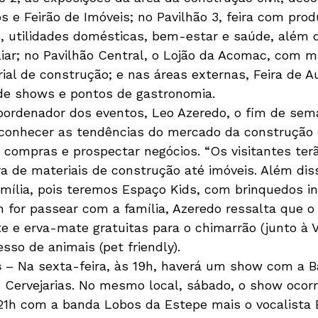
os e Feirão de Imóveis; no Pavilhão 3, feira com pro
s, utilidades domésticas, bem-estar e saúde, além 
liar; no Pavilhão Central, o Lojão da Acomac, com m
al de construção; e nas áreas externas, Feira de A
de shows e pontos de gastronomia.
oordenador dos eventos, Leo Azeredo, o fim de se
conhecer as tendências do mercado da construção civ
r compras e prospectar negócios. “Os visitantes ter
a de materiais de construção até imóveis. Além dis
amília, pois teremos Espaço Kids, com brinquedos inf
 for passear com a família, Azeredo ressalta que o
 e erva-mate gratuitas para o chimarrão (junto à Vi
sso de animais (pet friendly).
s
 – Na sexta-feira, às 19h, haverá um show com a B
 Cervejarias. No mesmo local, sábado, o show ocor
21h com a banda Lobos da Estepe mais o vocalista 