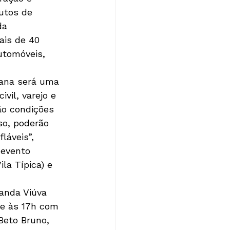
dutos de 
da 
ais de 40 
utomóveis, 
mana será uma 
il, varejo e 
ão condições 
so, poderão 
láveis”, 
 evento 
la Típica) e 
anda Viúva 
re às 17h com 
Beto Bruno, 