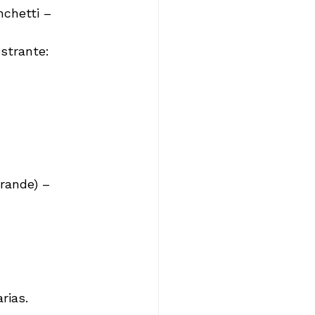
chetti – 
strante: 
rande) – 
ias.
