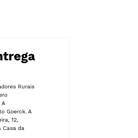
NOTÍCIAS
CONTATO
ntrega
adores Rurais 
ero 
 A 
o Goerck. A 
ra, 12, 
à Casa da 