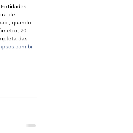
 Entidades 
ara de 
maio, quando 
ômetro, 20 
mpleta das 
pscs.com.br