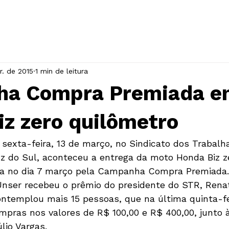
INÍCIO
A ASSOCIAÇÃO
EVENTOS
r. de 2015
1 min de leitura
a Compra Premiada e
z zero quilômetro
 sexta-feira, 13 de março, no Sindicato dos Trabalh
z do Sul, aconteceu a entrega da moto Honda Biz z
da no dia 7 março pela Campanha Compra Premiada.
nser recebeu o prêmio do presidente do STR, Renat
templou mais 15 pessoas, que na última quinta-fei
pras nos valores de R$ 100,00 e R$ 400,00, junto 
lio Vargas.