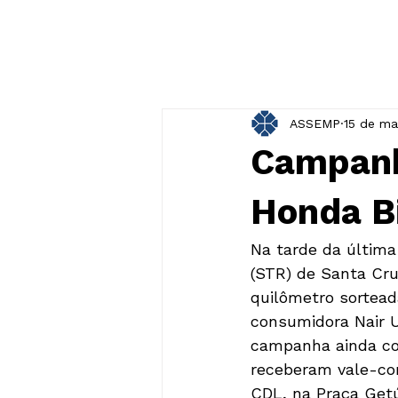
ASSEMP
15 de ma
Campanh
Honda Bi
Na tarde da última
(STR) de Santa Cru
quilômetro sortea
consumidora Nair U
campanha ainda con
receberam vale-com
CDL, na Praça Getú