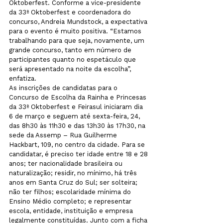
Oktoberfest. Conforme a vice-presidente 
da 33ª Oktoberfest e coordenadora do 
concurso, Andreia Mundstock, a expectativa 
para o evento é muito positiva. “Estamos 
trabalhando para que seja, novamente, um 
grande concurso, tanto em número de 
participantes quanto no espetáculo que 
será apresentado na noite da escolha”, 
enfatiza.
As inscrições de candidatas para o 
Concurso de Escolha da Rainha e Princesas 
da 33ª Oktoberfest e Feirasul iniciaram dia 
6 de março e seguem até sexta-feira, 24, 
das 8h30 às 11h30 e das 13h30 às 17h30, na 
sede da Assemp – Rua Guilherme 
Hackbart, 109, no centro da cidade. Para se 
candidatar, é preciso ter idade entre 18 e 28 
anos; ter nacionalidade brasileira ou 
naturalização; residir, no mínimo, há três 
anos em Santa Cruz do Sul; ser solteira;  
não ter filhos; escolaridade mínima do 
Ensino Médio completo; e representar 
escola, entidade, instituição e empresa 
legalmente constituídas. Junto com a ficha 