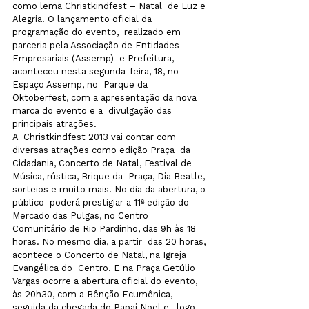
como lema Christkindfest – Natal  de Luz e 
Alegria. O lançamento oficial da 
programação do evento,  realizado em 
parceria pela Associação de Entidades 
Empresariais (Assemp)  e Prefeitura, 
aconteceu nesta segunda-feira, 18, no 
Espaço Assemp, no  Parque da 
Oktoberfest, com a apresentação da nova 
marca do evento e a  divulgação das 
principais atrações.
A  Christkindfest 2013 vai contar com 
diversas atrações como edição Praça  da 
Cidadania, Concerto de Natal, Festival de 
Música, rústica, Brique da  Praça, Dia Beatle, 
sorteios e muito mais. No dia da abertura, o 
público  poderá prestigiar a 11ª edição do 
Mercado das Pulgas, no Centro  
Comunitário de Rio Pardinho, das 9h às 18 
horas. No mesmo dia, a partir  das 20 horas, 
acontece o Concerto de Natal, na Igreja 
Evangélica do  Centro. E na Praça Getúlio 
Vargas ocorre a abertura oficial do evento,  
às 20h30, com a Bênção Ecumênica, 
seguida da chegada do Papai Noel e,  logo 