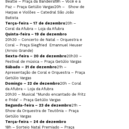
Beatle – Praça da Bandeira19h – Você e a 
Paz – Praça Getúlio Vargas20h –   Show de 
Harpas e Violões – Catedral São João 
Batista
Terça-feira – 17 de dezembro
20h – 
Coral da Afubra – Loja da Afubra
Quinta-feira – 19 de dezembro
20h30 – Concerto de Natal – Orquestra e 
Coral
 – 
Praça Siegfried  Emannuel Heuser 
(Arroio Grande)
Sexta-feira – 20 de dezembro
20h30 – 
Festival de música – Praça Getúlio Vargas
Sábado – 21 de dezembro
21h – 
Apresentação de Coral e Orquestra – Praça 
Getúlio Vargas
Domingo – 22 de dezembro
20h – Coral 
da Afubra – Loja da Afubra
20h30 – Musical "Mundo encantado de Fritz 
e Frida" – Praça Getúlio Vargas
Segunda-feira – 23 de dezembro
21h – 
Show da Orquestra de Teutônia – Praça 
Getúlio Vargas
Terça-feira – 24 de dezembro   
18h – Sorteio Natal Premiado – Praça 