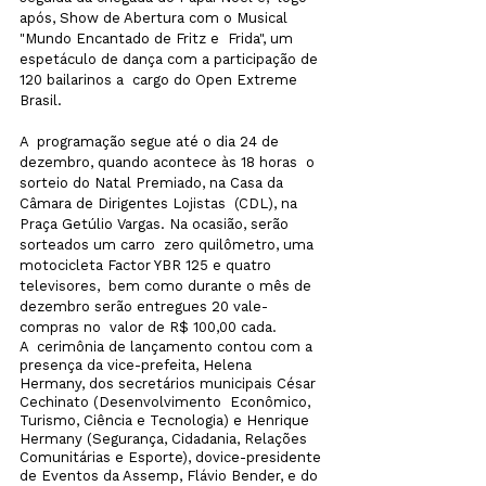
após, Show de Abertura com o Musical 
"Mundo Encantado de Fritz e  Frida", um 
espetáculo de dança com a participação de 
120 bailarinos a  cargo do Open Extreme 
Brasil.
A  programação segue até o dia 24 de 
dezembro, quando acontece às 18 horas  o 
sorteio do Natal Premiado, na Casa da 
Câmara de Dirigentes Lojistas  (CDL), na 
Praça Getúlio Vargas. Na ocasião, serão 
sorteados um carro  zero quilômetro, uma 
motocicleta Factor YBR 125 e quatro 
televisores,  bem como durante o mês de 
dezembro serão entregues 20 vale-
compras no  valor de R$ 100,00 cada.
A  cerimônia de lançamento contou com a 
presença da vice-prefeita, Helena  
Hermany, dos secretários municipais César 
Cechinato (Desenvolvimento  Econômico, 
Turismo, Ciência e Tecnologia) e Henrique 
Hermany (
Segurança, Cidadania, Relações 
Comunitárias e Esporte), do
vice-presidente 
de Eventos da Assemp, Flávio Bender, e do 