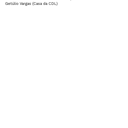
Getúlio Vargas (Casa da CDL)
*Programação sujeita a alteração
FOTOS:
 Luiz Fernando Bertuol e Rodrigo 
Assmann (Arquivo)
Assessoria de Imprensa da ASSEMP:
FOUR Comunicação 
(51) 3715-5961
/3056-
4404
18 de novembro de 2013
noticias
Ver tudo
Posts recentes