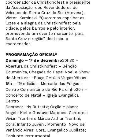
coordenador da Christkindfest e presidente 
da 
Associação  dos Revendedores de 
Veículos de Santa Cruz do Sul (Arevesc), 
Victor  Kaminski. “Queremos espalhar as 
luzes e a alegria da Christkindfest pela  
cidade, pelos bairros e pelo interior, 
promovendo um evento marcante  para 
Santa Cruz e região”, destacou o 
coordenador.
PROGRAMAÇÃO OFICIAL*
Domingo – 1º de dezembro
20h30 – 
Abertura da Christkindfest – Bênção 
Ecumênica, Chegada do Papai Noel e Show 
de Abertura – Praça Getúlio Vargas09h às 
18h – 11ª edição – Mercado das Pulgas – 
Centro Comunitário de Rio Pardinho20h –   
Concerto de Natal – Igreja Evangélica 
Centro
Soprano:  Iris Rutsatz; Órgão e piano: 
Angela Karl e Gustavo Marques; Cantores:  
Vivian Trentini e Márcio Arthur Trentini; 
Coral Infanto Juvenil Momento  Novo de 
Venâncio Aires; Coral Evangélico Jubilate; 
Conjunto Instrumental