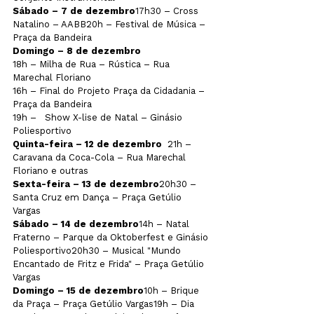
Sábado – 7 de dezembro
17h30 – Cross 
Natalino – AABB
20h – Festival de Música – 
Praça da Bandeira
Domingo – 8 de dezembro
18h – Milha de Rua – Rústica – Rua 
Marechal Floriano

16h – Final do Projeto Praça da Cidadania – 
Praça da Bandeira

19h –   Show X-lise de Natal – Ginásio 
Poliesportivo
Quinta-feira – 12 de dezembro  
21h – 
Caravana da Coca-Cola – Rua Marechal 
Floriano e outras
Sexta-feira – 13 de dezembro
20h30 – 
Santa Cruz em Dança – Praça Getúlio 
Vargas
Sábado – 14 de dezembro
14h – Natal 
Fraterno – Parque da Oktoberfest e Ginásio 
Poliesportivo20h30 – Musical "Mundo 
Encantado de Fritz e Frida" – Praça Getúlio 
Vargas
Domingo – 15 de dezembro
10h – Brique 
da Praça – Praça Getúlio Vargas19h – Dia 