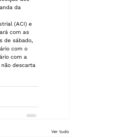
anda da 
rial (ACI) e 
cará com as 
as de sábado, 
ário com o 
nário com a 
 não descarta 
Ver tudo