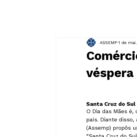
ASSEMP
1 de mai
Comércio
véspera
Santa Cruz do Sul 
O Dia das Mães é,
país. Diante disso
(Assemp) propôs um
“Santa Cruz do Sul 