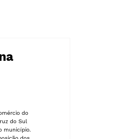
NOTÍCIAS
CONTATO
 na
omércio do 
ruz do Sul 
 município. 
posição dos 