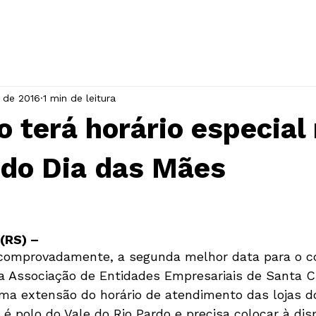
INÍCIO
A ASSOCIAÇÃO
EVENTOS
. de 2016
1 min de leitura
 terá horário especial
 do Dia das Mães
(RS) – 
 comprovadamente, a segunda melhor data para o c
, a Associação de Entidades Empresariais de Santa C
a extensão do horário de atendimento das lojas do
é polo do Vale do Rio Pardo e precisa colocar à dis