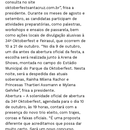
consulta no site 
oktoberfestsantacruz.com.br”, frisa a 
presidente. Durante os meses de agosto e 
setembro, as candidatas participam de 
atividades preparatórias, como palestras, 
workshops e ensaios de passarela, bem 
como ações locais de divulgação alusivas à 
34ª Oktoberfest e Feirasul, que ocorrem de 
10 a 21 de outubro. “No dia 9 de outubro, 
um dia antes da abertura oficial da festa, a 
escolha será realizada junto à Arena de 
Shows, montada no campo do Estádio 
Municipal do Parque da Oktoberfest. Nesta 
noite, será a despedida das atuais 
soberanas, Rainha Milena Rachor e 
Princesas Thartieri Assmann e Mylena 
Gehrke”, frisa a presidente.
Abertura – A solenidade oficial de abertura 
da 34ª Oktoberfest, agendada para o dia 10 
de outubro, às 19 horas, contará com a 
presença do novo trio eleito, com trajes, 
coroas e faixas oficiais. “É uma proposta 
diferente que acreditamos que possa dar 
muito certo. Será um novo concurso, 