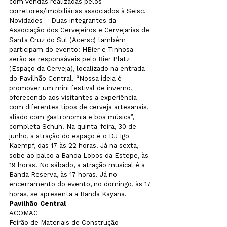
com vendas realizadas pelos 
corretores/imobiliárias associados à Seisc.
Novidades – Duas integrantes da 
Associação dos Cervejeiros e Cervejarias de 
Santa Cruz do Sul (Acersc) também 
participam do evento: HBier e Tinhosa 
serão as responsáveis pelo Bier Platz 
(Espaço da Cerveja), localizado na entrada 
do Pavilhão Central. “Nossa ideia é 
promover um mini festival de inverno, 
oferecendo aos visitantes a experiência 
com diferentes tipos de cerveja artesanais, 
aliado com gastronomia e boa música”, 
completa Schuh. Na quinta-feira, 30 de 
junho, a atração do espaço é o DJ Igo 
Kaempf, das 17 às 22 horas. Já na sexta, 
sobe ao palco a Banda Lobos da Estepe, às 
19 horas. No sábado, a atração musical é a 
Banda Reserva, às 17 horas. Já no 
encerramento do evento, no domingo, às 17 
horas, se apresenta a Banda Kayana.
Pavilhão Central
ACOMAC

Feirão de Materiais de Construção