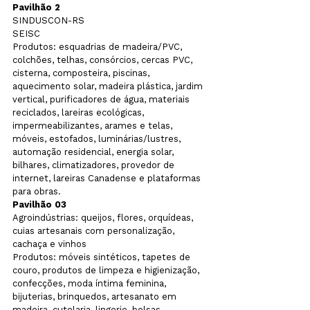
Pavilhão 2
SINDUSCON-RS

SEISC
Produtos: esquadrias de madeira/PVC, 
colchões, telhas, consórcios, cercas PVC, 
cisterna, composteira, piscinas, 
aquecimento solar, madeira plástica, jardim 
vertical, purificadores de água, materiais 
reciclados, lareiras ecológicas, 
impermeabilizantes, arames e telas, 
móveis, estofados, luminárias/lustres, 
automação residencial, energia solar, 
bilhares, climatizadores, provedor de 
internet, lareiras Canadense e plataformas 
para obras.
Pavilhão 03
Agroindústrias: queijos, flores, orquídeas, 
cuias artesanais com personalização, 
cachaça e vinhos
Produtos: móveis sintéticos, tapetes de 
couro, produtos de limpeza e higienização, 
confecções, moda íntima feminina, 
bijuterias, brinquedos, artesanato em 
madeira, cutelaria, lingerie, bolsas 