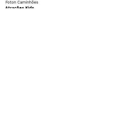
Foton Caminhões
Atrações Kids
Brinquedos Infláveis

Simulador de Montanha Russa/Corridas
Horários Construarte/Multifeira
Quinta-feira
Sexta-feira
Sábado
Domingo
 (03/07) – 10 às 20 horas
Uncategorized
Ver tudo
Posts recentes