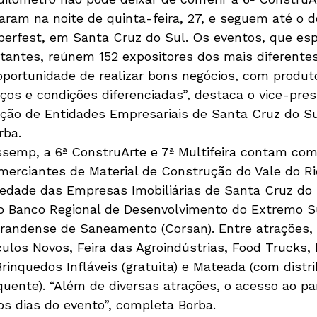
ciaram na noite de quinta-feira, 27, e seguem até o d
erfest, em Santa Cruz do Sul. Os eventos, que esp
sitantes, reúnem 152 expositores dos mais diferente
portunidade de realizar bons negócios, com produt
ços e condições diferenciadas”, destaca o vice-pres
ção de Entidades Empresariais de Santa Cruz do Su
rba.
semp, a 6ª ConstruArte e 7ª Multifeira contam com
erciantes de Material de Construção do Vale do Ri
edade das Empresas Imobiliárias de Santa Cruz do S
o Banco Regional de Desenvolvimento do Extremo Su
randense de Saneamento (Corsan). Entre atrações,
culos Novos, Feira das Agroindústrias, Food Trucks, 
rinquedos Infláveis (gratuita) e Mateada (com distri
uente). “Além de diversas atrações, o acesso ao pa
os dias do evento”, completa Borba.