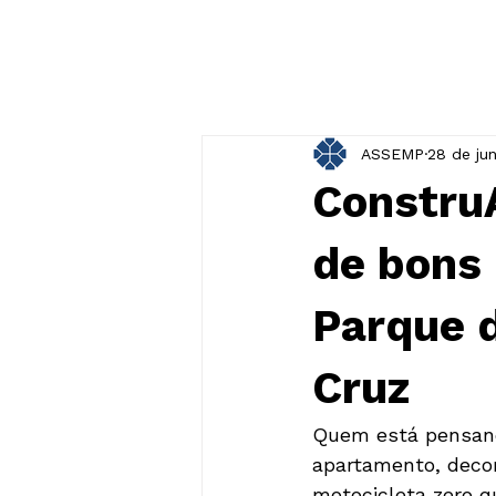
ASSEMP
28 de ju
ConstruA
de bons
Parque 
Cruz
Quem está pensand
apartamento, deco
motocicleta zero q