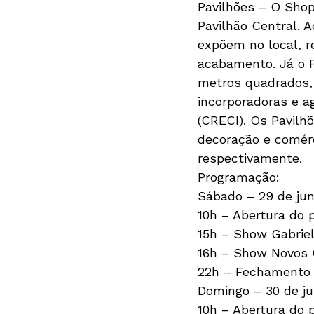
Pavilhões – O Shop
Pavilhão Central. A
expõem no local, r
acabamento. Já o P
metros quadrados, 
incorporadoras e a
(CRECI). Os Pavilh
decoração e comérc
respectivamente.
Programação:

Sábado – 29 de jun
10h – Abertura do p
15h – Show Gabriel 
16h – Show Novos G
22h – Fechamento
Domingo – 30 de ju
10h – Abertura do p