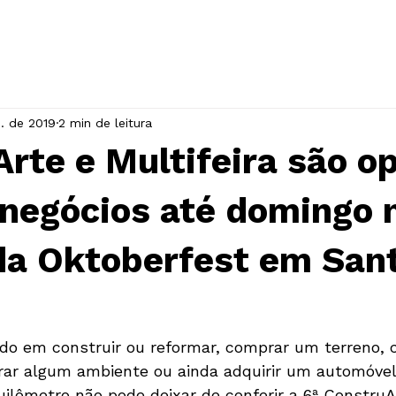
INÍCIO
A ASSOCIAÇÃO
EVENTOS
n. de 2019
2 min de leitura
rte e Multifeira são o
 negócios até domingo 
da Oktoberfest em San
o em construir ou reformar, comprar um terreno, 
rar algum ambiente ou ainda adquirir um automóve
uilômetro não pode deixar de conferir a 6ª ConstruAr