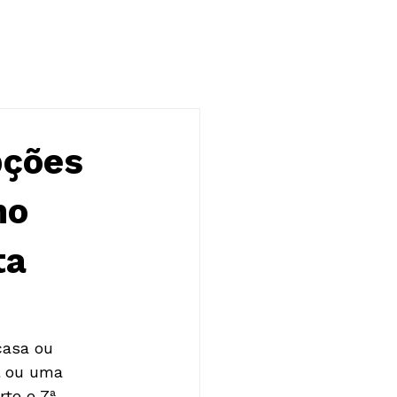
NOTÍCIAS
CONTATO
pções
no
ta
casa ou 
l ou uma 
te e 7ª 