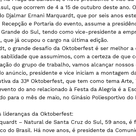
asul, que ocorrem de 4 a 15 de outubro deste ano. 
o Djalmar Ernani Marquardt, que por seis anos este
Recepção e Portaria do evento, assume a presidênc
 Grande do Sul, tendo como vice-presidente a empr
 que já ocupou o cargo na última edição.
, o grande desafio da Oktoberfest é ser melhor a 
sabilidade que assumimos, com a certeza de que c
cação do grupo de trabalho, vamos alcançar nossos o
 do anúncio, presidente e vice iniciam a montagem d
iva da 33ª Oktoberfest, que tem como tema Arte, T
evento do ano relacionado à Festa da Alegria é a Es
o para o mês de maio, no Ginásio Poliesportivo do 
lideranças da Oktoberfest:

quardt – Natural de Santa Cruz do Sul, 59 anos, é f
o do Brasil. Há nove anos, é presidente da Comuni