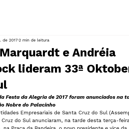
INÍCIO
A ASSOCIAÇÃO
EVENTOS
. de 2017
2 min de leitura
 Marquardt e Andréia
ck lideram 33ª Oktobe
ul
 da Festa da Alegria de 2017 foram anunciados na t
ão Nobre do Palacinho
tidades Empresariais de Santa Cruz do Sul (Assemp
 Cruz do Sul anunciaram, na tarde desta terça-feira
 na Praça da Bandeira, o novo presidente e vice da 