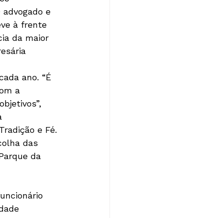
O advogado e 
ve à frente 
ia da maior 
esária 
cada ano. “É 
om a 
bjetivos”, 
a 
radição e Fé. 
colha das 
Parque da 
uncionário 
dade 