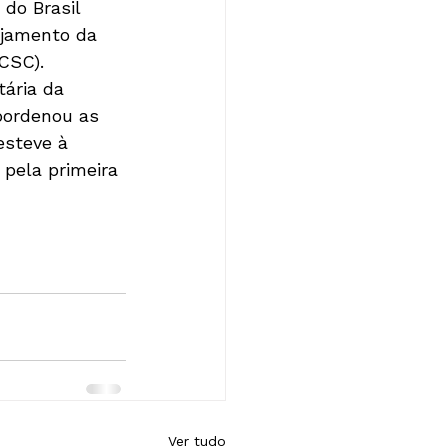
do Brasil 
ejamento da 
CSC).
ária da 
oordenou as 
esteve à 
pela primeira 
Ver tudo