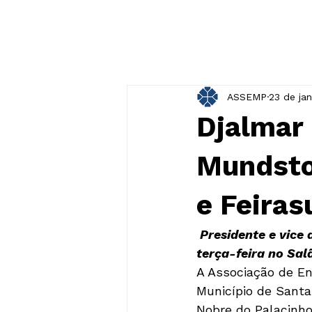
ASSEMP
23 de jan
Djalmar
Mundsto
e Feiras
 Presidente e vice
terça-feira no Sal
A Associação de En
Município de Santa
Nobre do Palacinho,