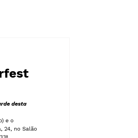
NOTÍCIAS
CONTATO
rfest
arde desta 
) e o 
, 24, no Salão 
33ª 