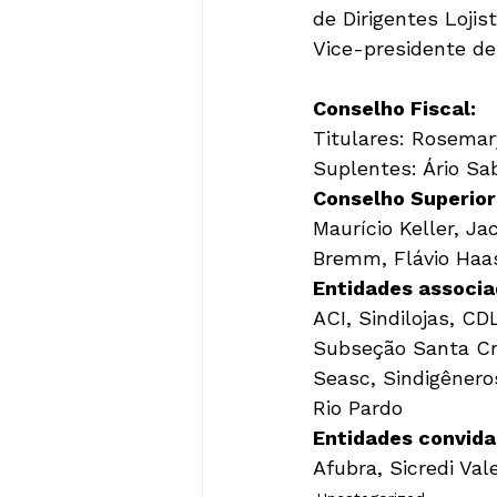
de Dirigentes Lojist
Vice-presidente de
Conselho Fiscal:
Titulares: Rosemar
Suplentes: Ário Sa
Conselho Superior
Maurício Keller, Ja
Bremm, Flávio Haas
Entidades associ
ACI, Sindilojas, CD
Subseção Santa Cru
Seasc, Sindigênero
Rio Pardo
Entidades convid
Afubra, Sicredi Val