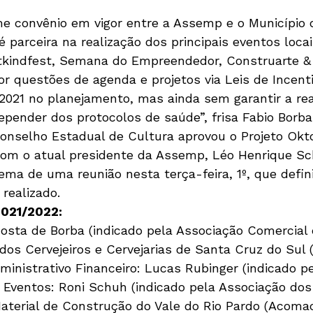
e convênio em vigor entre a Assemp e o Município 
é parceira na realização dos principais eventos loca
tkindfest, Semana do Empreendedor, Construarte & M
r questões de agenda e projetos via Leis de Incent
 2021 no planejamento, mas ainda sem garantir a rea
epender dos protocolos de saúde”, frisa Fabio Borba
 Conselho Estadual de Cultura aprovou o Projeto Okt
 com o atual presidente da Assemp, Léo Henrique Sc
ma de uma reunião nesta terça-feira, 1º, que defini
realizado.
2021/2022:
osta de Borba (indicado pela Associação Comercial e
dos Cervejeiros e Cervejarias de Santa Cruz do Sul (
inistrativo Financeiro: Lucas Rubinger (indicado pel
 Eventos: Roni Schuh (indicado pela Associação dos
terial de Construção do Vale do Rio Pardo (Acoma