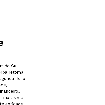
NOTÍCIAS
CONTATO
e
uz do Sul 
rba retorna 
egunda-feira, 
ade, 
nanceiro), 
em mais uma 
te entidade 