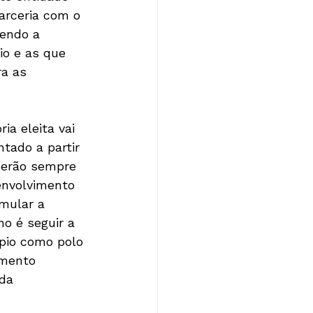
arceria com o 
cendo a 
io e as que 
ra as 
a eleita vai 
tado a partir 
serão sempre 
envolvimento 
mular a 
o é seguir a 
ípio como polo 
imento 
da 