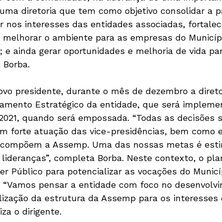
ma diretoria que tem como objetivo consolidar a p
ar nos interesses das entidades associadas, fortale
; melhorar o ambiente para as empresas do Municíp
; e ainda gerar oportunidades e melhoria de vida pa
 Borba.
vo presidente, durante o mês de dezembro a diretori
jamento Estratégico da entidade, que será implemen
e 2021, quando será empossada. “Todas as decisões 
m forte atuação das vice-presidências, bem como 
 compõem a Assemp. Uma das nossas metas é esti
lideranças”, completa Borba. Neste contexto, o plan
er Público para potencializar as vocações do Munic
co. “Vamos pensar a entidade com foco no desenvolv
lização da estrutura da Assemp para os interesses 
a o dirigente.
