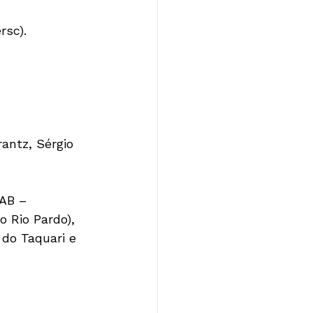
sc).

antz, Sérgio 
OAB – 
 Rio Pardo), 
 do Taquari e 