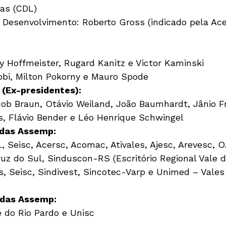
as (CDL)

 Desenvolvimento: Roberto Gross (indicado pela Acer
y Hoffmeister, Rugard Kanitz e Victor Kaminski

bbi, Milton Pokorny e Mauro Spode
 (Ex-presidentes):
cob Braun, Otávio Weiland, João Baumhardt, Jânio Fr
, Flávio Bender e Léo Henrique Schwingel
adas Assemp:
L, Seisc, Acersc, Acomac, Ativales, Ajesc, Arevesc, 
z do Sul, Sinduscon-RS (Escritório Regional Vale do
s, Seisc, Sindivest, Sincotec-Varp e Unimed – Vales
adas Assemp:
e do Rio Pardo e Unisc