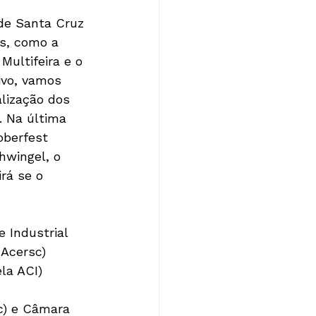
de Santa Cruz 
is, como a 
ultifeira e o 
ivo, vamos 
lização dos 
. Na última 
oberfest 
hwingel, o 
rá se o 
 Industrial 
Acersc)

a ACI)

 
c) e Câmara 