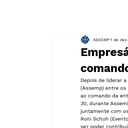
ASSEMP
1 de dez
Empresá
comando
Depois de liderar 
(Assemp) entre os 
ao comando da enti
30, durante Assembl
juntamente com os 
Roni Schuh (Evento
vez poder contribu