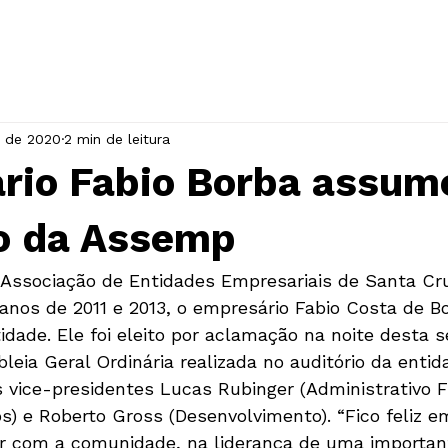
INÍCIO
A ASSOCIAÇÃO
EVENTOS
. de 2020
2 min de leitura
rio Fabio Borba assum
 da Assemp
a Associação de Entidades Empresariais de Santa Cr
anos de 2011 e 2013, o empresário Fabio Costa de Bo
dade. Ele foi eleito por aclamação na noite desta s
eia Geral Ordinária realizada no auditório da entid
vice-presidentes Lucas Rubinger (Administrativo Fi
s) e Roberto Gross (Desenvolvimento). “Fico feliz 
ir com a comunidade, na liderança de uma importan