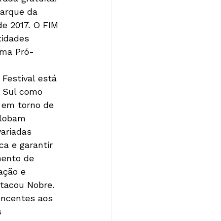
Parque da 
e 2017. O FIM 
tidades 
ema Pró-
Festival está 
o Sul como 
a em torno de 
globam 
ariadas 
a e garantir 
mento de 
ação e 
tacou Nobre. 

encentes aos 
 