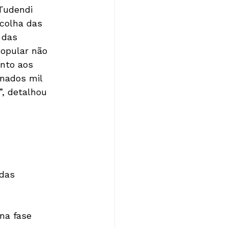
Tudendi 
scolha das 
 das 
opular não 
unto aos 
nados mil 
”, detalhou 
das 
na fase 