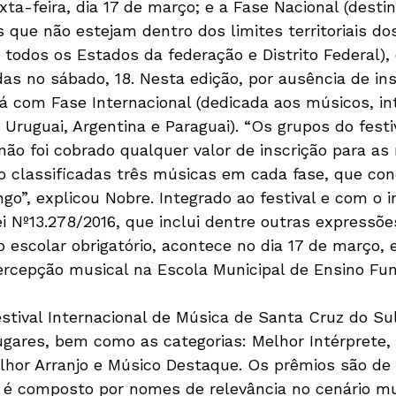
ta-feira, dia 17 de março; e a Fase Nacional (desti
 que não estejam dentro dos limites territoriais dos
a todos os Estados da federação e Distrito Federal),
as no sábado, 18. Nesta edição, por ausência de insc
rá com Fase Internacional (dedicada aos músicos, in
Uruguai, Argentina e Paraguai). “Os grupos do festi
não foi cobrado qualquer valor de inscrição para as
o classificadas três músicas em cada fase, que co
ngo”, explicou Nobre. Integrado ao festival e com o i
i Nº13.278/2016, que inclui dentre outras expressões
 escolar obrigatório, acontece no dia 17 de março, e
percepção musical na Escola Municipal de Ensino Fu
ival Internacional de Música de Santa Cruz do Sul
lugares, bem como as categorias: Melhor Intérprete,
lhor Arranjo e Músico Destaque. Os prêmios são de a
 é composto por nomes de relevância no cenário mu