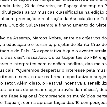
unda-feira, 20 de fevereiro, no Espaço Assemp do 
 divulgadas as 20 músicas classificadas na edição d
ral com promoção e realização da Associação de En
anta Cruz do Sul (Assemp) e financiamento do Sist
vo da Assemp, Marcos Nobre, entre os objetivos do 
, a educação e o turismo, projetando Santa Cruz d
tado e do País. “A expectativa é que o evento atrai
s três dias”, ressaltou. Os participantes do FIM en
res e intérpretes com canções inéditas, das mais v
musicais. “Queremos despertar o interesse pela músic
 ritmos e sons, o que reafirma e oportuniza o surgi
o setor. Além disso, o Festival incentiva a sensibiliz
tes formas de pensar e agir através da música”, des
o em Fase Regional (compreende os municípios pert
 e Taquari), com a apresentação das 10 composições