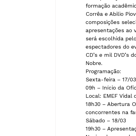
formação acadêmica
Corrêa e Abilio Pi
composições seleci
apresentações ao v
será escolhida pelo
espectadores do ev
CD’s e mil DVD’s do
Nobre.
Programação:

Sexta-feira – 17/03

09h – Início da Ofi
Local: EMEF Vidal d
18h30 – Abertura O
concorrentes na fa
Sábado – 18/03

19h30 – Apresentaç