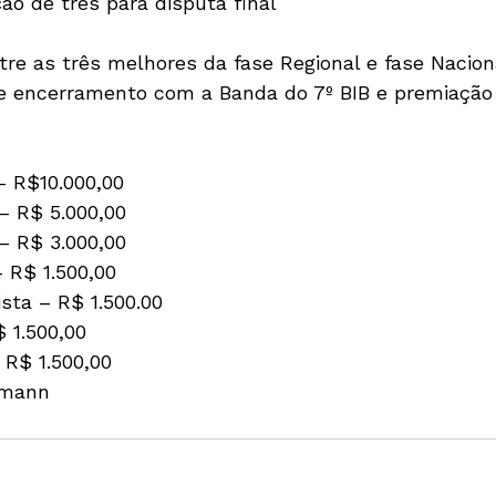
o de três para disputa final

re as três melhores da fase Regional e fase Naciona
e encerramento com a Banda do 7º BIB e premiação
– R$10.000,00

– R$ 5.000,00

– R$ 3.000,00

 R$ 1.500,00

ta – R$ 1.500.00

 1.500,00

R$ 1.500,00 
smann