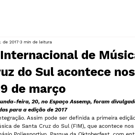
INÍCIO
A ASSOCIAÇÃO
EVENTOS
v. de 2017
3 min de leitura
 Internacional de Músic
uz do Sul acontece nos
 19 de março
unda-feira, 20, no Espaço Assemp, foram divulgad
das para a edição de 2017
ntegração. Assim pode ser definida a primeira edição
sica de Santa Cruz do Sul (FIM), que acontece nos d
násio Poliesportivo, Parque da Oktoberfest, com entr