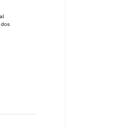
l

 dos 