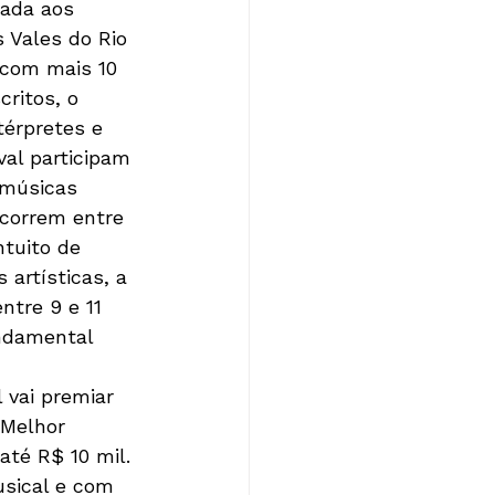
nada aos 
 Vales do Rio 
 com mais 10 
ritos, o 
térpretes e 
val participam 
 músicas 
ncorrem entre 
ntuito de 
 artísticas, a 
ntre 9 e 11 
ndamental 
 vai premiar 
 Melhor 
té R$ 10 mil. 
sical e com 