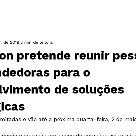
INÍCIO
A ASSOCIAÇÃO
EVENTOS
r. de 2018
2 min de leitura
on pretende reunir pes
dedoras para o
lvimento de soluções
icas
iação e inovação em busca de soluções vai reunir