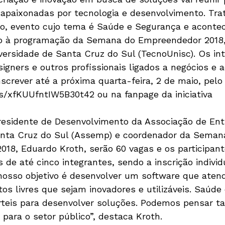
paixonadas por tecnologia e desenvolvimento. Tra
, evento cujo tema é Saúde e Segurança e acontece
nto à programação da Semana do Empreendedor 2018,
versidade de Santa Cruz do Sul (TecnoUnisc). Os in
igners e outros profissionais ligados a negócios e 
crever até a próxima quarta-feira, 2 de maio, pelo 
ms/xfKUUfntIW5B30t42 ou na fanpage da iniciativa 
residente de Desenvolvimento da Associação de Ent
anta Cruz do Sul (Assemp) e coordenador da Seman
18, Eduardo Kroth, serão 60 vagas e os participant
 de até cinco integrantes, sendo a inscrição individ
nosso objetivo é desenvolver um software que aten
tos livres que sejam inovadores e utilizáveis. Saúde
rteis para desenvolver soluções. Podemos pensar ta
para o setor público”, destaca Kroth. 