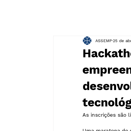
ASSEMP
25 de ab
Hackath
empreen
desenvo
tecnológ
Uma maratona de cr