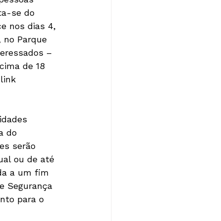
ta-se do 
 nos dias 4, 
 no Parque 
teressados – 
acima de 18 
link 
idades 
a do 
es serão 
ual ou de até 
da a um fim 
 e Segurança 
nto para o 