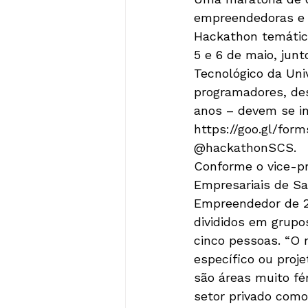
empreendedoras e a
Hackathon temático
5 e 6 de maio, ju
Tecnológico da Uni
programadores, des
anos – devem se ins
https://goo.gl/for
@hackathonSCS. 
Conforme o vice-p
Empresariais de S
Empreendedor de 20
divididos em grupos
cinco pessoas. “O 
específico ou proje
são áreas muito fé
setor privado como 