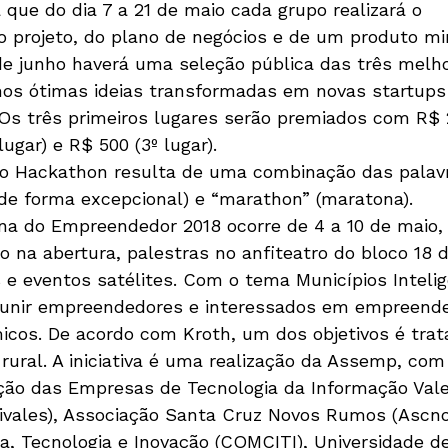
 que do dia 7 a 21 de maio cada grupo realizará o 
o projeto, do plano de negócios e de um produto m
6 de junho haverá uma seleção pública das três melho
os ótimas ideias transformadas em novas startups
. Os três primeiros lugares serão premiados com R$ 2
lugar) e R$ 500 (3º lugar). 

mo Hackathon resulta de uma combinação das palavr
de forma excepcional) e “marathon” (maratona).
a do Empreendedor 2018 ocorre de 4 a 10 de maio,
 na abertura, palestras no anfiteatro do bloco 18 d
 e eventos satélites. Com o tema Municípios Intelig
eunir empreendedores e interessados em empreende
os. De acordo com Kroth, um dos objetivos é trat
rural. A iniciativa é uma realização da Assemp, com
ação das Empresas de Tecnologia da Informação Vale
tivales), Associação Santa Cruz Novos Rumos (Ascno
ia, Tecnologia e Inovação (COMCITI), Universidade d