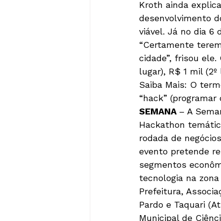
Kroth ainda explica
desenvolvimento d
viável. Já no dia 
“Certamente terem
cidade”, frisou ele
lugar), R$ 1 mil (2º 
Saiba Mais: O ter
“hack” (programar 
SEMANA 
– A Seman
Hackathon temático
rodada de negócios
evento pretende r
segmentos econômic
tecnologia na zona 
Prefeitura, Associ
Pardo e Taquari (A
Municipal de Ciênc