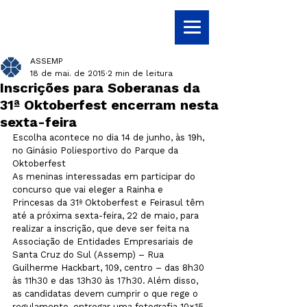
ASSEMP
18 de mai. de 2015
2 min de leitura
Inscrições para Soberanas da
31ª Oktoberfest encerram nesta
sexta-feira
Escolha acontece no dia 14 de junho, às 19h, 
no Ginásio Poliesportivo do Parque da 
Oktoberfest
As meninas interessadas em participar do 
concurso que vai eleger a Rainha e 
Princesas da 31ª Oktoberfest e Feirasul têm 
até a próxima sexta-feira, 22 de maio, para 
realizar a inscrição, que deve ser feita na 
Associação de Entidades Empresariais de 
Santa Cruz do Sul (Assemp) – Rua 
Guilherme Hackbart, 109, centro – das 8h30 
às 11h30 e das 13h30 às 17h30. Além disso, 
as candidatas devem cumprir o que rege o 
regulamento, entregar uma fotografia 10×15 