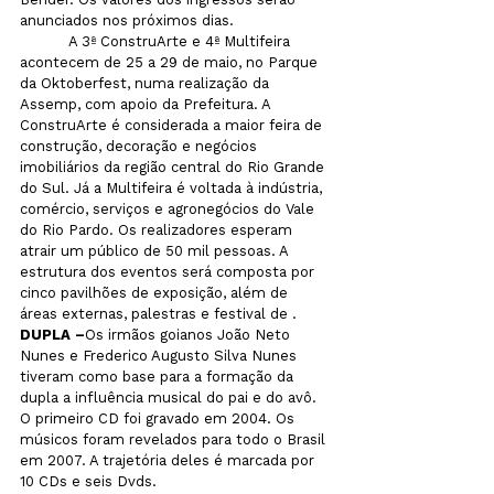
anunciados nos próximos dias.
           A 3ª ConstruArte e 4ª Multifeira 
acontecem de 25 a 29 de maio, no Parque 
da Oktoberfest, numa realização da 
Assemp, com apoio da Prefeitura. A 
ConstruArte é considerada a maior feira de 
construção, decoração e negócios 
imobiliários da região central do Rio Grande 
do Sul. Já a Multifeira é voltada à indústria, 
comércio, serviços e agronegócios do Vale 
do Rio Pardo. Os realizadores esperam 
atrair um público de 50 mil pessoas. A 
estrutura dos eventos será composta por 
cinco pavilhões de exposição, além de 
áreas externas, palestras e festival de 
.
DUPLA –
Os irmãos goianos João Neto 
Nunes e Frederico Augusto Silva Nunes 
tiveram como base para a formação da 
dupla a influência musical do pai e do avô. 
O primeiro CD foi gravado em 2004. Os 
músicos foram revelados para todo o Brasil 
em 2007. A trajetória deles é marcada por 
10 CDs e seis Dvds. 