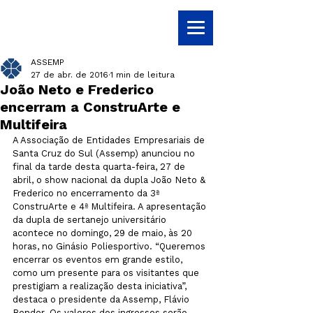
ASSEMP
27 de abr. de 2016
1 min de leitura
João Neto e Frederico
encerram a ConstruArte e
Multifeira
A Associação de Entidades Empresariais de 
Santa Cruz do Sul (Assemp) anunciou no 
final da tarde desta quarta-feira, 27 de 
abril, o show nacional da dupla João Neto & 
Frederico no encerramento da 3ª 
ConstruArte e 4ª Multifeira. A apresentação 
da dupla de sertanejo universitário 
acontece no domingo, 29 de maio, às 20 
horas, no Ginásio Poliesportivo. “Queremos 
encerrar os eventos em grande estilo, 
como um presente para os visitantes que 
prestigiam a realização desta iniciativa”, 
destaca o presidente da Assemp, Flávio 
Bender. Os valores dos ingressos serão 