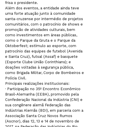
frisa o presidente.
Além dos eventos, a entidade ainda teve 
uma forte atuação junto à comunidade 
santa-cruzense por intermédio de projetos 
comunitários, com o patrocínio de shows e 
promoção de atividades culturais, bem 
como investimentos em áreas públicas, 
como o Parque da Gruta e o Parque da 
Oktoberfest; estímulo ao esporte, com 
patrocínio das equipes de futebol (Avenida 
e Santa Cruz), futsal (Assaf) e basquete 
(Esporte Clube União Corinthians); e 
doações voltadas à segurança pública, 
como Brigada Militar, Corpo de Bombeiros e 
Polícia Civil.
Principais realizações institucionais:
· Participação no 35º Encontro Econômico 
Brasil-Alemanha (EEBA), promovido pela 
Confederação Nacional da Indústria (CNI) e 
sua congênere alemã Federação das 
Indústrias Alemãs (BDI), em parceria com a 
Associação Santa Cruz Novos Rumos 
(Ascnor), dias 12, 13 e 14 de novembro de 
2017, na Federação das Indústrias do Rio 