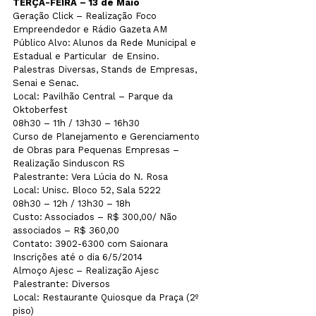
TERÇA-FEIRA – 13 de Maio
Geração Click – Realização Foco 
Empreendedor e Rádio Gazeta AM  

Público Alvo: Alunos da Rede Municipal e 
Estadual e Particular  de Ensino.

Palestras Diversas, Stands de Empresas, 
Senai e Senac.

Local: Pavilhão Central – Parque da 
Oktoberfest

08h30 – 11h / 13h30 – 16h30
Curso de Planejamento e Gerenciamento 
de Obras para Pequenas Empresas – 
Realização Sinduscon RS 

Palestrante: Vera Lúcia do N. Rosa

Local: Unisc. Bloco 52, Sala 5222

08h30 – 12h / 13h30 – 18h

Custo: Associados – R$ 300,00/ Não 
associados – R$ 360,00

Contato: 3902-6300 com Saionara

Inscrições até o dia 6/5/2014
Almoço Ajesc – Realização Ajesc 

Palestrante: Diversos

Local: Restaurante Quiosque da Praça (2º 
piso)
