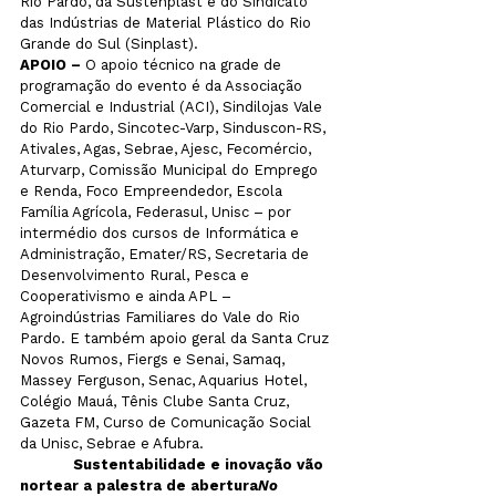
Rio Pardo, da Sustenplast e do Sindicato 
das Indústrias de Material Plástico do Rio 
APOIO –
 O apoio técnico na grade de 
programação do evento é da Associação 
Comercial e Industrial (ACI), Sindilojas Vale 
do Rio Pardo, Sincotec-Varp, Sinduscon-RS, 
Ativales, Agas, Sebrae, Ajesc, Fecomércio, 
Aturvarp, Comissão Municipal do Emprego 
e Renda, Foco Empreendedor, Escola 
Família Agrícola, Federasul, Unisc – por 
intermédio dos cursos de Informática e 
Administração, Emater/RS, Secretaria de 
Desenvolvimento Rural, Pesca e 
Cooperativismo e ainda APL – 
Agroindústrias Familiares do Vale do Rio 
Pardo. E também apoio geral da Santa Cruz 
Novos Rumos, Fiergs e Senai, Samaq, 
Massey Ferguson, Senac, Aquarius Hotel, 
Colégio Mauá, Tênis Clube Santa Cruz, 
Gazeta FM, Curso de Comunicação Social 
da Unisc, Sebrae e Afubra.

Sustentabilidade e inovação vão 
nortear a palestra de abertura
No 