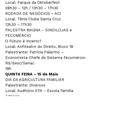
Local: Parque da Oktoberfest

08h30 – 12h / 13h30 – 17h30
RODADA DE NEGÓCIOS – ACI

Local. Tênis Clube Santa Cruz

13h30 – 17h30
PALESTRA MAGNA – SINDILOJAS e 
FECOMÉRCIO

O Futuro é Incerto?

Local: Anfiteatro do Direito, Bloco 18

Palestrante: Patrícia Palermo – 
Economista-Chefe do Sistema Fecomércio-
RS/Sesc/Senac

19h
QUINTA FEIRA – 15 de Maio
DIA DA AGRICULTURA FAMILIAR

Palestrante: Diversos

Local: Auditório EFA – Escola Família 
Agrícola

8h – 15h45

Programação:

8h – Recepção e acolhida

8h30 – Mística Inicial

8h50 – Abertura dos trabalhos

9h – Painel I – ESTADO, AGRICULTURA 