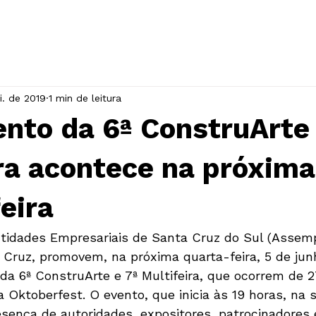
INÍCIO
A ASSOCIAÇÃO
EVENTOS
i. de 2019
1 min de leitura
nto da 6ª ConstruArte 
ra acontece na próxima
eira
tidades Empresariais de Santa Cruz do Sul (Assemp
 Cruz, promovem, na próxima quarta-feira, 5 de junh
da 6ª ConstruArte e 7ª Multifeira, que ocorrem de 2
 Oktoberfest. O evento, que inicia às 19 horas, na 
ença de autoridades, expositores, patrocinadores 