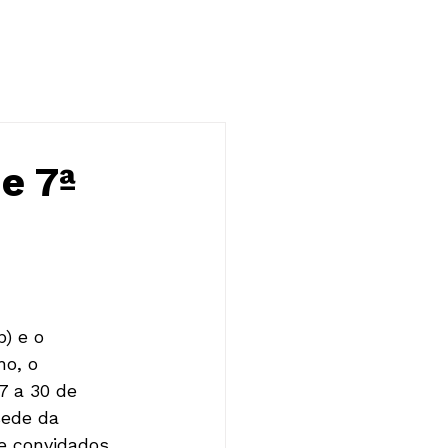
NOTÍCIAS
CONTATO
e 7ª
) e o 
o, o 
7 a 30 de 
sede da 
e convidados, 