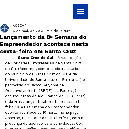
ASSEMP
8 de mai. de 2013
1 min de leitura
Lançamento da 8ª Semana do
Empreendedor acontece nesta
sexta-feira em Santa Cruz
           Santa Cruz do Sul –
 A Associação 
de Entidades Empresariais de Santa Cruz 
do Sul (Assemp), com o apoio institucional 
do Município de Santa Cruz do Sul e da 
Universidade de Santa cruz do Sul (Unisc) e 
patrocínio do Banco Regional de 
Desenvolvimento (BRDE), da Federação 
das Indústrias do Rio Grande do Sul (Fiergs) 
e da Fruki, lança oficialmente nesta sexta-
feira, 10, a 8ª Semana do Empreendedor. O 
evento acontece às 10 horas, no Espaço 
Assemp, no Parque da Oktoberfest, com a 
presença de apoiadores e convidados. Com 
o lema Inovação: o caminho para ir além e a 