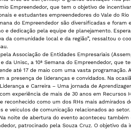
io Empreendedor, que tem o objetivo de incentivar
ionais e estudantes empreendedores do Vale do Rio 
mana do Empreendedor são diversificadas e foram e
 e dedicação pela equipe de planejamento. Esper
va da comunidade local e da região”, ressaltou o co
sau. 
da pela Associação de Entidades Empresariais (Assem
ra e da Unisc, a 10ª Semana do Empreendedor, que 
ende até 17 de maio com uma vasta programação. A
m a presença de lideranças e convidados. Na ocasi
Liderança e Carreira – Uma jornada de Aprendizagem
 com experiência de mais de 30 anos em Recursos
e reconhecido como um dos RHs mais admirados do 
es e veículos de comunicação relacionados ao setor.
 – Na noite de abertura do evento aconteceu também
edor, patrocinado pela Souza Cruz. O objetivo da in