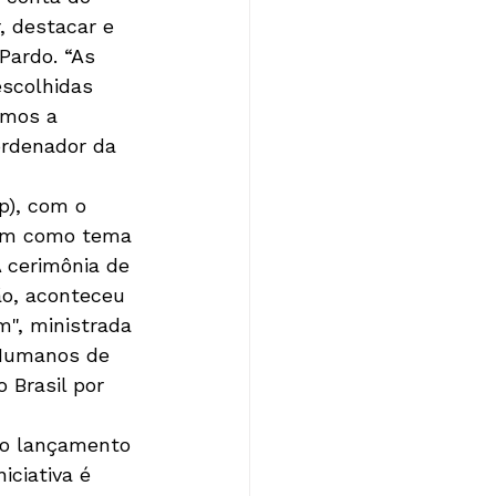
, destacar e 
Pardo. “As 
scolhidas 
amos a 
ordenador da 
p), com o 
tem como tema 
 cerimônia de 
ão, aconteceu 
", ministrada 
 Humanos de 
Brasil por 
 
 o lançamento 
iciativa é 