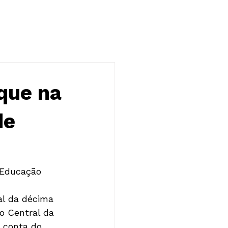
NOTÍCIAS
CONTATO
que na
de
 Educação 
ial da décima 
o Central da 
 conta do 