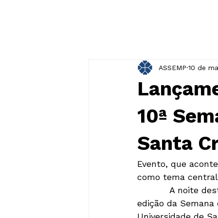
ASSEMP
10 de ma
Lançame
10ª Sem
Santa C
Evento, que aconte
como tema central
           A noite 
edição da Semana d
Universidade de Sa