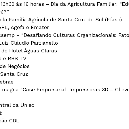
13h30 às 16 horas – Dia da Agricultura Familiar: “E
m)?”
ola Família Agrícola de Santa Cruz do Sul (Efasc)
 APL, Agefa e Emater
semp – “Desafiando Culturas Organizacionais: Fator
iz Cláudio Parzianello
 do Hotel Águas Claras
p e RBS TV
de Negócios 
 Santa Cruz
Sebrae
a magna "Case Empresarial: Impressoras 3D – Clieve
ntral da Unisc
):
Acão CDL
L