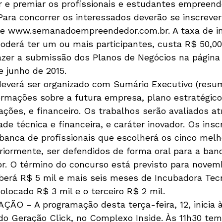
ar e premiar os profissionais e estudantes empreen
Para concorrer os interessados deverão se inscrever 
ite www.semanadoempreendedor.com.br. A taxa de in
poderá ter um ou mais participantes, custa R$ 50,00
fazer a submissão dos Planos de Negócios na página
e junho de 2015.
to deverá ser organizado com Sumário Executivo (resu
rmações sobre a futura empresa, plano estratégico
ações, e financeiro. Os trabalhos serão avaliados at
dade técnica e financeira, e caráter inovador. Os insc
banca de profissionais que escolherá os cinco melho
riormente, ser defendidos de forma oral para a ban
r. O término do concurso está previsto para novem
eberá R$ 5 mil e mais seis meses de Incubadora Tec
locado R$ 3 mil e o terceiro R$ 2 mil.  
AÇÃO – A programação desta terça-feira, 12, inicia 
do Geração Click, no Complexo Inside. Às 11h30 tem