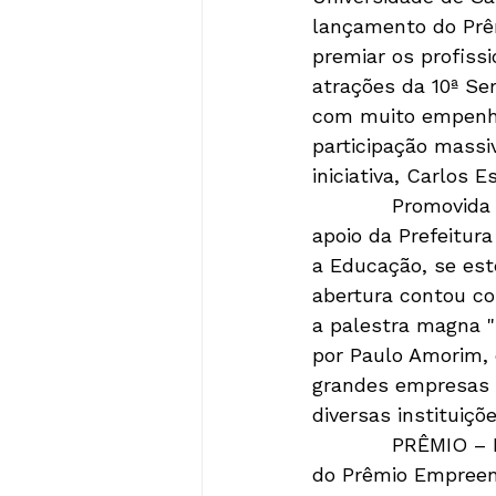
lançamento do Prêm
premiar os profiss
atrações da 10ª Se
com muito empenho
participação massi
iniciativa, Carlos E
            Promovi
apoio da Prefeitu
a Educação, se est
abertura contou co
a palestra magna "
por Paulo Amorim,
grandes empresas 
diversas instituiçõ
            PRÊMIO
do Prêmio Empreend