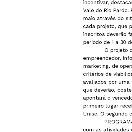
incentivar, destac
Vale do Rio Pardo. 
maio através do s
cada projeto, que 
inscritos deverão 
período de 1 a 30 d
            O proje
empreendedor, info
marketing, de oper
critérios de viabili
avaliados por uma 
que deverão, poste
apontará o vencedo
primeiro lugar rec
Unisc. O segundo co
            PROGRAM
com as atividades 