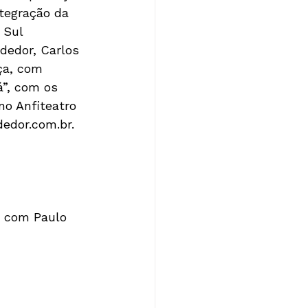
tegração da 
 Sul 
dedor, Carlos 
ça, com 
”, com os 
o Anfiteatro 
edor.com.br. 
" com Paulo 