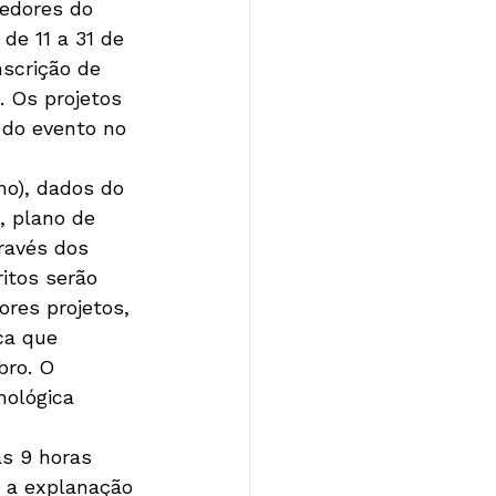
dedores do 
de 11 a 31 de 
scrição de 
. Os projetos 
 do evento no 
mo), dados do 
, plano de 
ravés dos 
ritos serão 
res projetos, 
ca que 
bro. O 
nológica 
às 9 horas 
 a explanação 