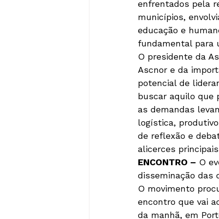
enfrentados pela re
municípios, envolv
educação e humano 
fundamental para u
O presidente da As
Ascnor e da import
potencial de lider
buscar aquilo que 
as demandas levan
logística, produtiv
de reflexão e deba
alicerces principai
ENCONTRO –
 O ev
disseminação das d
O movimento procu
encontro que vai a
da manhã, em Porto