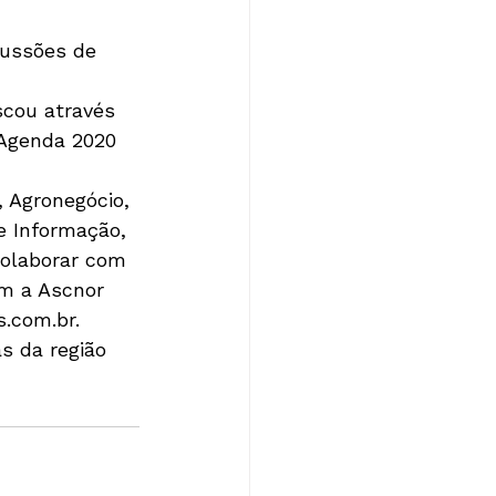
ussões de 
scou através 
Agenda 2020 
 Agronegócio, 
e Informação, 
colaborar com 
m a Ascnor 
s.com.br.
 da região
