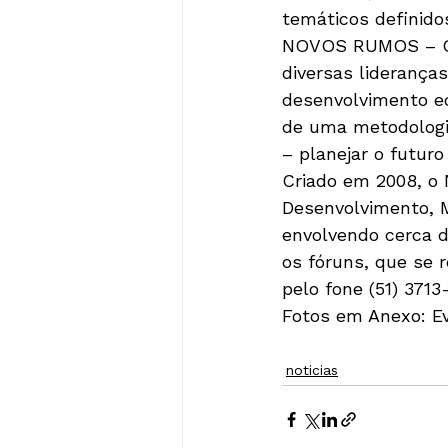
temáticos definidos
NOVOS RUMOS – O 
diversas liderança
desenvolvimento ec
de uma metodologi
– planejar o futur
Criado em 2008, o 
Desenvolvimento, M
envolvendo cerca d
os fóruns, que se
pelo fone (51) 371
Fotos em Anexo: Ev
noticias