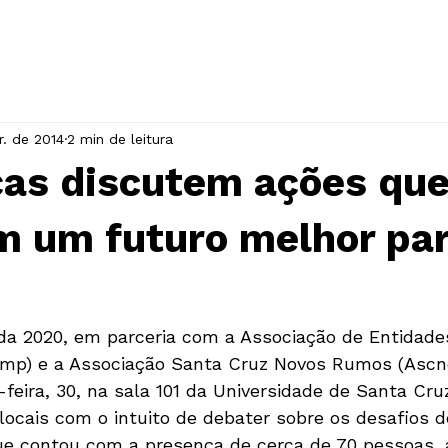
INÍCIO
A ASSOCIAÇÃO
EVENTOS
r. de 2014
2 min de leitura
ças discutem ações qu
m um futuro melhor par
a 2020, em parceria com a Associação de Entidade
mp) e a Associação Santa Cruz Novos Rumos (Ascnor
feira, 30, na sala 101 da Universidade de Santa Cru
 locais com o intuito de debater sobre os desafios d
ue contou com a presença de cerca de 70 pessoas,