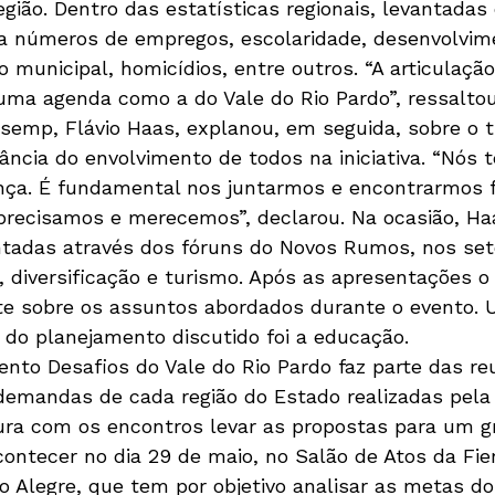
gião. Dentro das estatísticas regionais, levantadas
ia números de empregos, escolaridade, desenvolvi
municipal, homicídios, entre outros. “A articulação
ma agenda como a do Vale do Rio Pardo”, ressaltou 
semp, Flávio Haas, explanou, em seguida, sobre o t
ância do envolvimento de todos na iniciativa. “Nós
ança. É fundamental nos juntarmos e encontrarmos 
precisamos e merecemos”, declarou. Na ocasião, Haa
tadas através dos fóruns do Novos Rumos, nos set
o, diversificação e turismo. Após as apresentações 
te sobre os assuntos abordados durante o evento. 
s do planejamento discutido foi a educação.
ento Desafios do Vale do Rio Pardo faz parte das re
emandas de cada região do Estado realizadas pela
ra com os encontros levar as propostas para um g
contecer no dia 29 de maio, no Salão de Atos da Fier
 Alegre, que tem por objetivo analisar as metas do