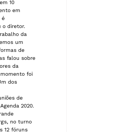
 em 10 
mento em 
 é 
o diretor.
rabalho da 
 temos um 
formas de 
s falou sobre 
ores da 
o momento foi 
Um dos 
uniões de 
 Agenda 2020. 
rande 
gs, no turno 
s 12 fóruns 