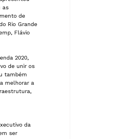
 as 
omento de 
 do Rio Grande 
emp, Flávio 
enda 2020, 
vo de unir os 
ou também 
a melhorar a 
raestrutura, 
xecutivo da 
em ser 