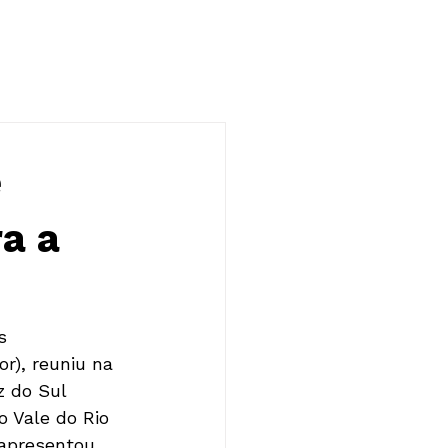
NOTÍCIAS
CONTATO
e
a a
s 
), reuniu na 
z do Sul 
o Vale do Rio 
 apresentou 