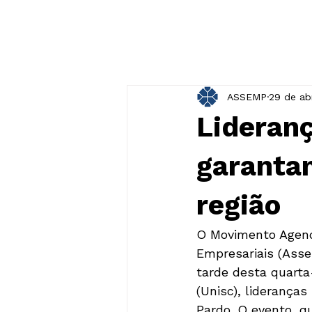
ASSEMP
29 de ab
Lideran
garanta
região
O Movimento Agend
Empresariais (Asse
tarde desta quarta-
(Unisc), lideranças
Pardo. O evento, q