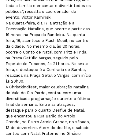
toda a família e encantar e divertir todos os 
públicos”, ressalta o coordenador do 
evento, Victor Kaminski.
Na quarta-feira, dia 17, a atração é a 
Encenação Natalina, que ocorre a partir das 
19 horas, na Praça da Bandeira. Na quinta-
feira, 18, acontece o Flash Mobil, no centro 
da cidade. No mesmo dia, às 20 horas, 
ocorre o Conto de Natal com Fritz e Frida, 
na Praça Getúlio Vargas, seguido pelo 
Espetáculo Tubanos, às 21 horas. Na sexta-
feira, o destaque é a Confraria do Samba, 
realizada na Praça Getúlio Vargas, com início 
às 20h30.
A Christkindfest, maior celebração natalina 
do Vale do Rio Pardo, contou com uma 
diversificada programação durante o último 
final de semana. Entre as atrações, 
destaque para o quarto Desfile de Natal, 
que encantou a Rua Barão do Arroio 
Grande, no Bairro Arroio Grande, no sábado, 
13 de dezembro. Além do desfile, o sábado 
contou com Natal Fraterno, no Ginásio 