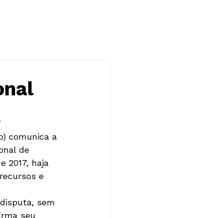
NOTÍCIAS
CONTATO
onal
l
p) comunica a 
onal de 
e 2017, haja 
recursos e 
 disputa, sem 
irma seu 