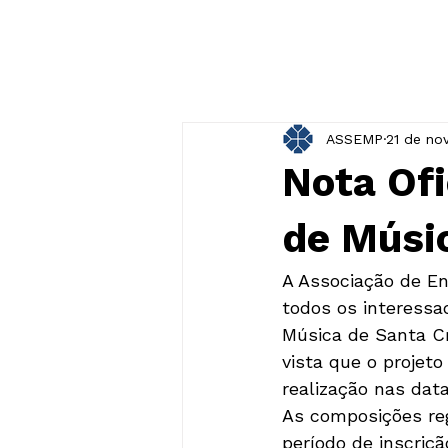
ASSEMP
21 de no
Nota Ofi
de Músic
A Associação de En
todos os interessad
Música de Santa Cr
vista que o projet
realização nas dat
As composições reg
período de inscriç