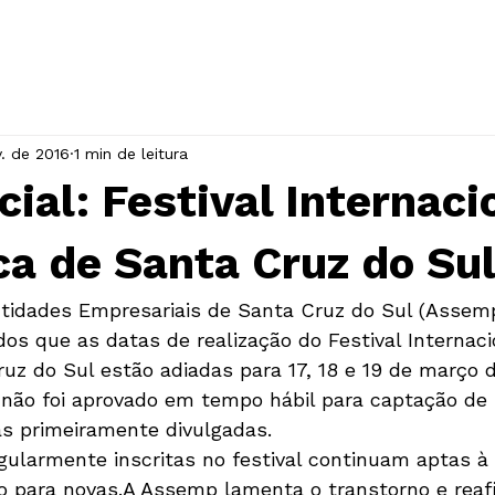
INÍCIO
A ASSOCIAÇÃO
EVENTOS
v. de 2016
1 min de leitura
cial: Festival Internaci
a de Santa Cruz do Su
tidades Empresariais de Santa Cruz do Sul (Assem
os que as datas de realização do Festival Internaci
uz do Sul estão adiadas para 17, 18 e 19 de março d
o não foi aprovado em tempo hábil para captação de 
as primeiramente divulgadas.
ularmente inscritas no festival continuam aptas à
ão para novas.A Assemp lamenta o transtorno e reaf