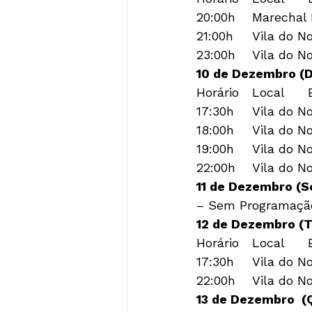
20:00h	Marechal Floriano	Desfile Temático

21:00h	Vila do Noel	Abertura da Vila

10 de Dezembro (
Horário	Local	Evento

17:30h	Vila do Noel	Abertura da Vila

18:00h	Vila do Noel	Painel Colorindo um Mundo Melhor

19:00h	Vila do Noel	Espetáculo “Fritz e Frida no Conto de Natal”

11 de Dezembro (
– Sem Programaçã
12 de Dezembro (T
Horário	Local	Evento

17:30h	Vila do Noel	Abertura da Vila

13 de Dezembro  (