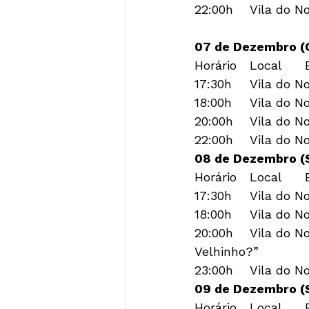
0
7 de Dezembro (
Horário	Local	Evento

17:30h	Vila do Noel	Abertura da Vila

18:00h	Vila do Noel	Painel Colorindo um Mundo Melhor

20:00h	Vila do Noel	Espetáculo “As Férias do Noel”

08 de Dezembro (
Horário	Local	Evento

17:30h	Vila do Noel	Abertura da Vila

18:00h	Vila do Noel	Painel Colorindo um Mundo Melhor

20:00h	Vila do Noel	Espetáculo “Cadê a Roupa e o Sapatinho de Natal do Bom 
Velhinho?”

09 de Dezembro (
Horário	Local	Evento
