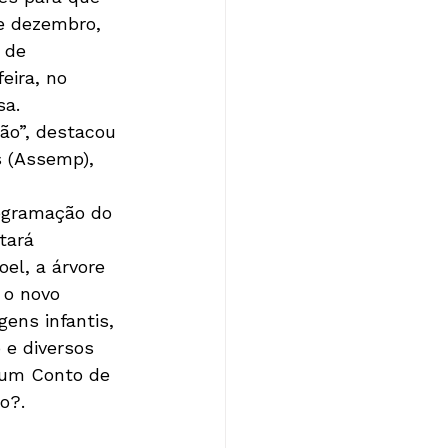
de dezembro, 
 de 
ira, no 
a. 
ão”, destacou 
s (Assemp), 
rogramação do 
tará 
el, a árvore 
 o novo 
ens infantis, 
 e diversos 
 um Conto de 
o?.