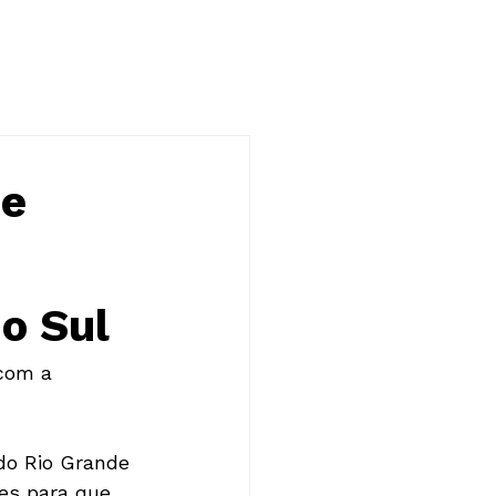
NOTÍCIAS
CONTATO
 e
o Sul
 com a 
do Rio Grande 
es para que 