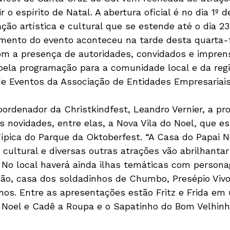
 o espírito de Natal. A abertura oficial é no dia 1º 
o artística e cultural que se estende até o dia 23
ento do evento aconteceu na tarde desta quarta-fe
m a presença de autoridades, convidados e imprens
la programação para a comunidade local e da regi
de Eventos da Associação de Entidades Empresariai
ordenador da Christkindfest, Leandro Vernier, a p
s novidades, entre elas, a Nova Vila do Noel, que es
Típica do Parque da Oktoberfest. “A Casa do Papai No
cultural e diversas outras atrações vão abrilhantar
. No local haverá ainda ilhas temáticas com personag
ão, casa dos soldadinhos de Chumbo, Presépio Vivo
nos. Entre as apresentações estão Fritz e Frida em
o Noel e Cadê a Roupa e o Sapatinho do Bom Velhinh