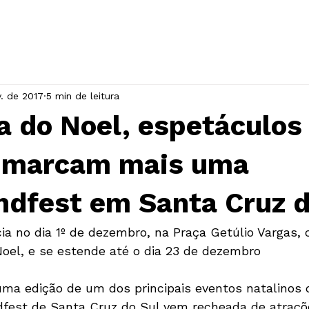
INÍCIO
A ASSOCIAÇÃO
EVENTOS
v. de 2017
5 min de leitura
a do Noel, espetáculos
s marcam mais uma
ndfest em Santa Cruz d
cia no dia 1º de dezembro, na Praça Getúlio Vargas,
ma edição de um dos principais eventos natalinos 
ndfest de Santa Cruz do Sul vem recheada de atraçõ