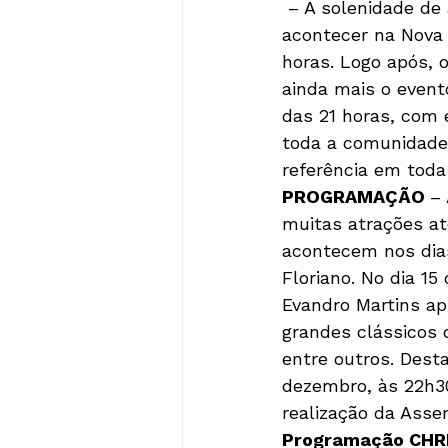
 – A solenidade de abertura da Christkindfest 2017, no dia 1º de dezembro, vai 
acontecer na Nova V
horas. Logo após, 
ainda mais o evento
das 21 horas, com
toda a comunidade
referência em toda
PROGRAMAÇÃO 
–
muitas atrações at
acontecem nos dias
Floriano. No dia 15
Evandro Martins a
grandes clássicos 
entre outros. Dest
dezembro, às 22h30
realização da Asse
Programação CHRI