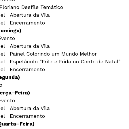
23:00h	Vila do Noel	Encerramento
Domingo) 
22:00h	Vila do Noel	Encerramento
Segunda)
o
erça–Feira) 
22:00h	Vila do Noel	Encerramento
Quarta–Feira) 