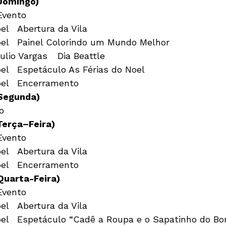
Domingo) 
22:00h	Vila do Noel	Encerramento
Segunda)
o
Terça–Feira)
22:00h	Vila do Noel	Encerramento
uarta-Feira) 