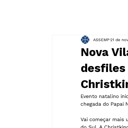
ASSEMP
21 de no
Nova Vil
desfile
Christki
Evento natalino ini
Vai começar mais u
do Sul. A Christki