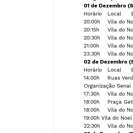
01 de Dezembro (S
Horário	Local	Evento

20:00h	Vila do Noel	Abertura Oficial

20:15h	Vila do Noel	Culto Ecumênico

20:30h	Vila do Noel	Espetáculo “Fritz e Frida em um Conto de Natal”

21:00h	Vila do Noel	Abertura da Vila

02 de Dezembro (
Horário	Local	Evento

14:00h	Ruas Venâncio Aires /Galvão Costa	Corrida Carrinho de Lomba – 
Organização Senai

17:30h	Vila do Noel	Abertura da Vila

18:00h	Praça Getúlio Vargas – Marcha Pra Jesus

18:00h	Vila do Noel	Painel Colorindo um Mundo Melhor

19:00h Vila do Noel