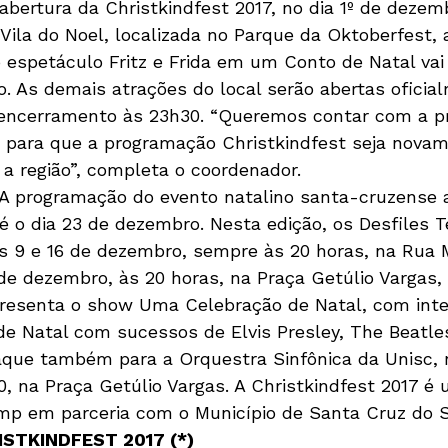
ila do Noel, localizada no Parque da Oktoberfest, a
o espetáculo Fritz e Frida em um Conto de Natal vai 
. As demais atrações do local serão abertas oficial
 encerramento às 23h30. “Queremos contar com a p
 para que a programação Christkindfest seja novam
 a região”, completa o coordenador.
 A programação do evento natalino santa-cruzense a
é o dia 23 de dezembro. Nesta edição, os Desfiles 
 9 e 16 de dezembro, sempre às 20 horas, na Rua 
 de dezembro, às 20 horas, na Praça Getúlio Vargas,
presenta o show Uma Celebração de Natal, com inte
de Natal com sucessos de Elvis Presley, The Beatles
aque também para a Orquestra Sinfônica da Unisc, n
, na Praça Getúlio Vargas. A Christkindfest 2017 é
mp em parceria com o Município de Santa Cruz do Su
STKINDFEST 2017 (*)