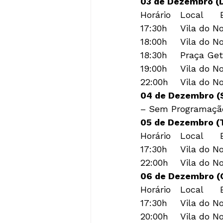
03 de Dezembro (
Horário	Local	Evento

17:30h	Vila do Noel	Abertura da Vila

18:00h	Vila do Noel	Painel Colorindo um Mundo Melhor

18:30h	Praça Getulio Vargas	Dia Beattle

19:00h	Vila do Noel	Espetáculo As Férias do Noel

04 de Dezembro (
– Sem Programaçã
05 de Dezembro (
Horário	Local	Evento

17:30h	Vila do Noel	Abertura da Vila

06 de Dezembro (Q
Horário	Local	Evento

17:30h	Vila do Noel	Abertura da Vila

20:00h	Vila do Noel	Espetáculo “Cadê a Roupa e o Sapatinho do Bom Velhinho?”
