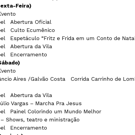
exta-Feira)
23:30h	Vila do Noel	Encerramento
Sábado) 
 – Shows, teatro e ministração

22:30h	Vila do Noel	Encerramento