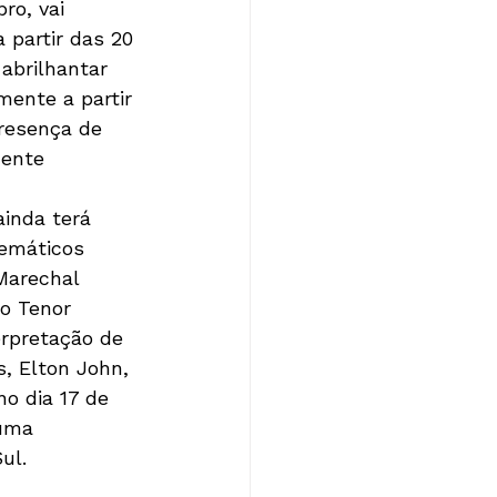
 partir das 20 
abrilhantar 
mente a partir 
resença de 
ente 
inda terá 
Temáticos 
Marechal 
 o Tenor 
rpretação de 
, Elton John, 
o dia 17 de 
 uma 
l.  