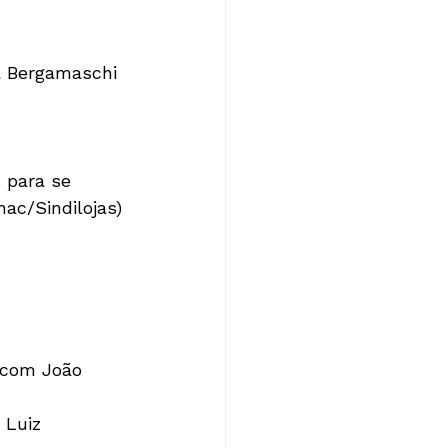
a Bergamaschi 
 para se 
c/Sindilojas)

 com João 
 Luiz 