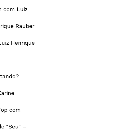
s com Luiz 
rique Rauber 
uiz Henrique 
ntando? 
arine 
 Top com 
e "Seu" – 