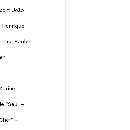
 com João 
z Henrique 
rique Raube 
er 
Karine 
e "Seu" – 
Chef" – 