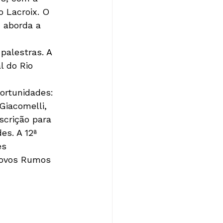
 Lacroix. O 
 aborda a 
palestras. A 
 do Rio 
ortunidades: 
iacomelli, 
scrição para 
s. A 12ª 
s 
Novos Rumos 