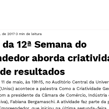
INÍCIO
A ASSOCIAÇÃO
EVENTOS
. de 2017
3 min de leitura
a da 12ª Semana do
dedor aborda criativid
de resultados
 11 de maio, às 19h15, no Auditório Central da Unive
(Unisc) acontece a palestra Como a Criatividade Ge
m a presidente da Câmara de Comércio, Indústria e
civa), Fabiana Bergamaschi. A atividade faz parte da
mpreendedor, que iniciou na última segunda-feira,