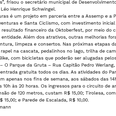
s”, frisou o secretário municipal de Desenvolviment
 Léo Henrique Schwingel.
ras é um projeto em parceria entre a Assemp e a Pr
enturas e Santa Ciclismo, com investimento inicial
o resultado financeiro da Oktoberfest, por meio do c
a entidade. Além dos atrativos, outras melhorias for
ntura, limpeza e consertos. Nas próximas etapas da 
 rapel na cascata, pedalinhos no lago, trilha de ca
Bike, com bicicletas que poderão ser alugadas pelos
 – O Parque da Gruta – Rua Capitão Pedro Werlang, s
entrada gratuita todos os dias. As atividades do Pa
am apenas nos fins de semana, aos sábados das 14h
 10h às 20 horas. Os ingressos para o circuito de a
nsão de 120 metros, custam R$ 15,00; Tirolesa, co
 15,00; e Parede de Escalada, R$ 10,00.
smann