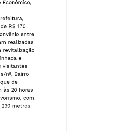
o Econômico, 
efeitura, 
 de R$ 170 
onvênio entre 
am realizadas 
revitalização 
minhada e 
 visitantes.
/nº, Bairro 
rque de 
 às 20 horas 
rvorismo, com 
m 230 metros 