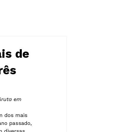
NOTÍCIAS
CONTATO
is de
rês
Gruta em 
m dos mais 
ano passado, 
 diversas 