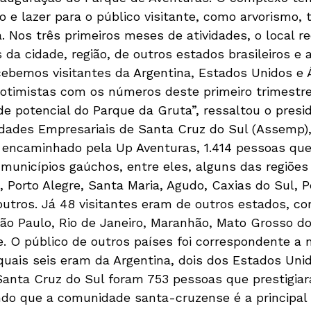
 e lazer para o público visitante, como arvorismo, t
 Nos três primeiros meses de atividades, o local re
s da cidade, região, de outros estados brasileiros 
cebemos visitantes da Argentina, Estados Unidos e Á
otimistas com os números deste primeiro trimestre
 potencial do Parque da Gruta”, ressaltou o presi
dades Empresariais de Santa Cruz do Sul (Assemp), 
 encaminhado pela Up Aventuras, 1.414 pessoas que 
unicípios gaúchos, entre eles, alguns das regiões
, Porto Alegre, Santa Maria, Agudo, Caxias do Sul, P
outros. Já 48 visitantes eram de outros estados, c
São Paulo, Rio de Janeiro, Maranhão, Mato Grosso do 
e. O público de outros países foi correspondente a 
 quais seis eram da Argentina, dois dos Estados Uni
 Santa Cruz do Sul foram 753 pessoas que prestigia
o que a comunidade santa-cruzense é a principal 