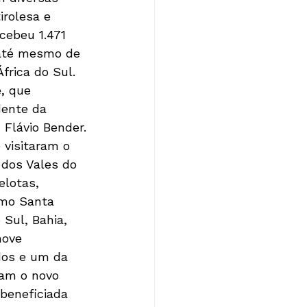
irolesa e 
cebeu 1.471 
e até mesmo de 
frica do Sul. 
, que 
dente da 
Flávio Bender.
visitaram o 
 dos Vales do 
elotas, 
omo Santa 
Sul, Bahia, 
nove 
dos e um da 
ram o novo 
beneficiada 