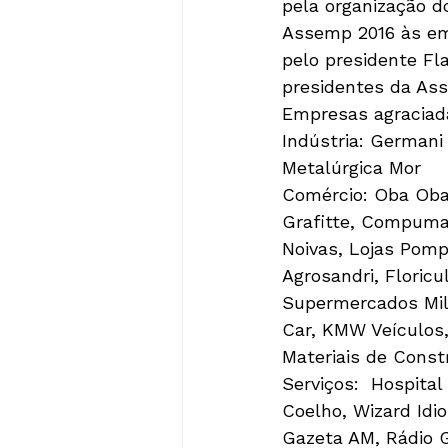
pela organização d
Assemp 2016 às emp
pelo presidente Fl
presidentes da Ass
Empresas agraciad
Indústria: Germani
Metalúrgica Mor
Comércio: Oba Oba 
Grafitte, Compumax
Noivas, Lojas Pomp
Agrosandri, Floric
Supermercados Mill
Car, KMW Veículos,
Materiais de Cons
Serviços:  Hospital
Coelho, Wizard Idio
Gazeta AM, Rádio G