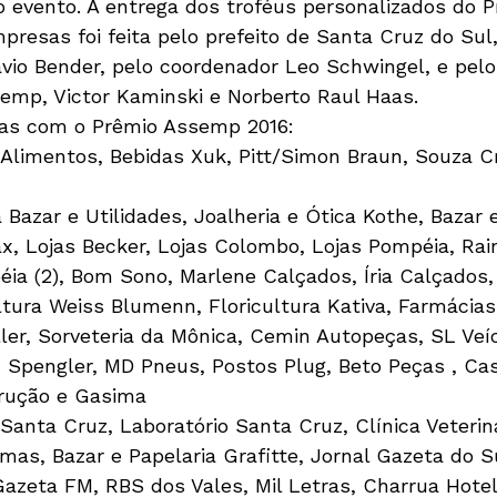
o evento. A entrega dos troféus personalizados do P
resas foi feita pelo prefeito de Santa Cruz do Sul,
avio Bender, pelo coordenador Leo Schwingel, e pelo
emp, Victor Kaminski e Norberto Raul Haas.
as com o Prêmio Assemp 2016:
 Alimentos, Bebidas Xuk, Pitt/Simon Braun, Souza C
Bazar e Utilidades, Joalheria e Ótica Kothe, Bazar e
, Lojas Becker, Lojas Colombo, Lojas Pompéia, Rai
éia (2), Bom Sono, Marlene Calçados, Íria Calçados,
ultura Weiss Blumenn, Floricultura Kativa, Farmácias
er, Sorveteria da Mônica, Cemin Autopeças, SL Veíc
 Spengler, MD Pneus, Postos Plug, Beto Peças , Ca
trução e Gasima
 Santa Cruz, Laboratório Santa Cruz, Clínica Veteriná
mas, Bazar e Papelaria Grafitte, Jornal Gazeta do S
azeta FM, RBS dos Vales, Mil Letras, Charrua Hotel