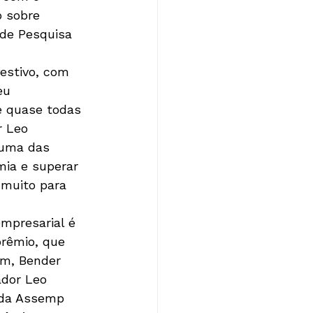
 sobre 
 de Pesquisa 
estivo, com 
eu 
e quase todas 
r Leo 
 uma das 
ia e superar 
muito para 
mpresarial é 
prêmio, que 
im, Bender 
dor Leo 
o da Assemp 