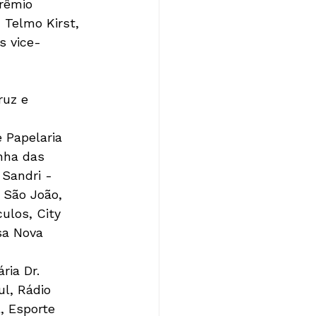
rêmio 
 Telmo Kirst, 
s vice-
ruz e 
 Papelaria 
nha das 
 Sandri -
 São João, 
ulos, City 
sa Nova 
ria Dr. 
ul, Rádio 
, Esporte 