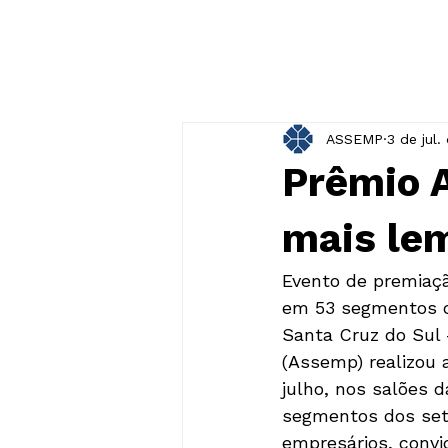
ASSEMP
3 de jul.
Prêmio 
mais le
Evento de premiaç
em 53 segmentos da
Santa Cruz do Sul 
(Assemp) realizou 
julho, nos salões 
segmentos dos seto
empresários, convi