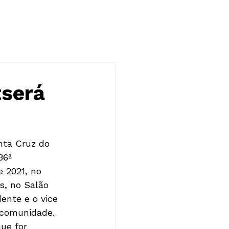
NOTÍCIAS
CONTATO
tserá
nta Cruz do 
36ª 
 2021, no 
s, no Salão 
ente e o vice 
 comunidade. 
ue for 