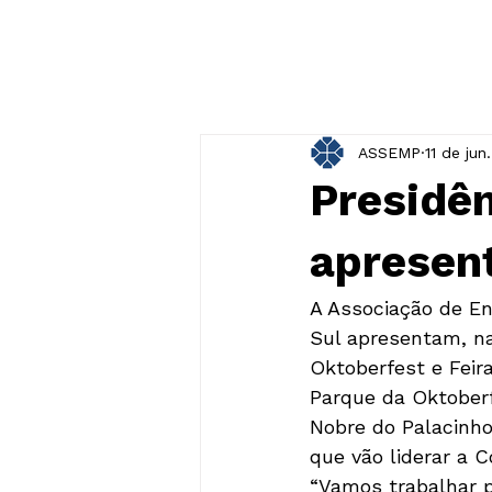
ASSEMP
11 de jun
Presidên
apresent
A Associação de En
Sul apresentam, na 
Oktoberfest e Feir
Parque da Oktoberf
Nobre do Palacinho
que vão liderar a 
“Vamos trabalhar p