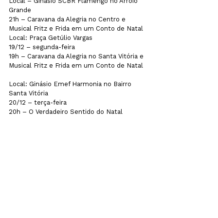
Local – Ginásio SCBR Flamengo no Arroio 
Grande

21h – Caravana da Alegria no Centro e 
Musical Fritz e Frida em um Conto de Natal

Local: Praça Getúlio Vargas
19/12 – segunda-feira

19h – Caravana da Alegria no Santa Vitória e 
Musical Fritz e Frida em um Conto de Natal  
Local: Ginásio Emef Harmonia no Bairro 
Santa Vitória
20/12 – terça-feira

20h – O Verdadeiro Sentido do Natal            

Local: Praça Getúlio Vargas

18h – Feira de Adoção de Animais de 
Pequeno Porte (Cães e Gatos)       

Local: Praça Getúlio Vargas
21/12 – quarta-feira

20h30 – Desfile Temático      

Local: Marechal Floriano
23/12 – sexta-feira

20h – Caravana da Alegria no Centro e 
Musical Fritz e Frida em um Conto de Natal

Local: Praça Getúlio Vargas
