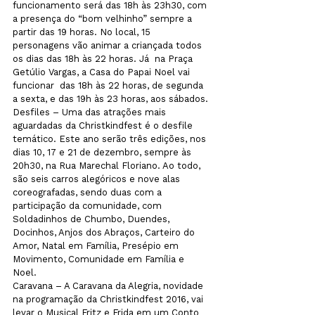
funcionamento será das 18h às 23h30, com 
a presença do “bom velhinho” sempre a 
partir das 19 horas. No local, 15 
personagens vão animar a criançada todos 
os dias das 18h às 22 horas. Já  na Praça 
Getúlio Vargas, a Casa do Papai Noel vai 
funcionar  das 18h às 22 horas, de segunda 
a sexta, e das 19h às 23 horas, aos sábados.
Desfiles – Uma das atrações mais 
aguardadas da Christkindfest é o desfile 
temático. Este ano serão três edições, nos 
dias 10, 17 e 21 de dezembro, sempre às 
20h30, na Rua Marechal Floriano. Ao todo, 
são seis carros alegóricos e nove alas 
coreografadas, sendo duas com a 
participação da comunidade, com 
Soldadinhos de Chumbo, Duendes, 
Docinhos, Anjos dos Abraços, Carteiro do 
Amor, Natal em Família, Presépio em 
Movimento, Comunidade em Família e 
Noel. 

Caravana – A Caravana da Alegria, novidade 
na programação da Christkindfest 2016, vai 
levar o Musical Fritz e Frida em um Conto 