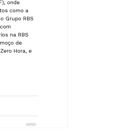
F), onde 
ntos como a 
 do Grupo RBS 
 com 
rios na RBS 
lmoço de 
Zero Hora, e 