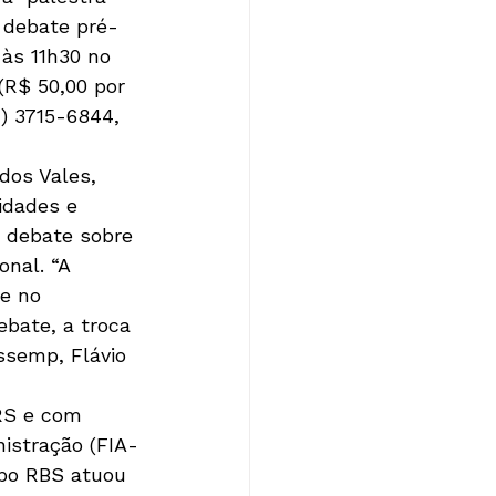
o debate pré-
 às 11h30 no 
(R$ 50,00 por 
1) 3715-6844, 
os Vales, 
idades e 
o debate sobre 
nal. “A 
e no 
bate, a troca 
ssemp, Flávio 
RS e com 
istração (FIA-
upo RBS atuou 