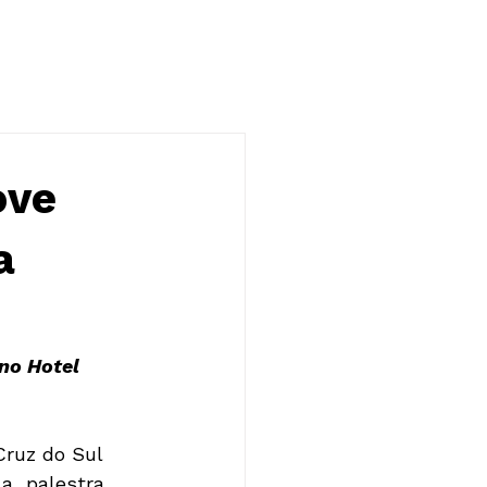
NOTÍCIAS
CONTATO
ove
a
no Hotel 
a  palestra 