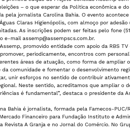
eleições – o que esperar da Política econômica e d
ada pela jornalista Carolina Bahia. O evento acontece
Águas Claras Higienópolis, com almoço por adesão 
itadas. As inscrições podem ser feitas pelo fone (5
lo e-mail assemp@assempscs.com.br.

 Assemp, promovido entidade com apoio da RBS TV d
promover, periodicamente, encontros com personal
iferentes áreas de atuação, como forma de ampliar 
 da comunidade e fomentar o desenvolvimento regio
r, unir esforços no sentido de contribuir ativament
gional. Neste sentido, acreditamos que ampliar o de
eriências é fundamental”, destaca o presidente da A
ina Bahia é jornalista, formada pela Famecos-PUC/
Mercado Financeiro para Fundação Instituto e Admin
na Revista A Granja e no Jornal do Comércio. No Gr