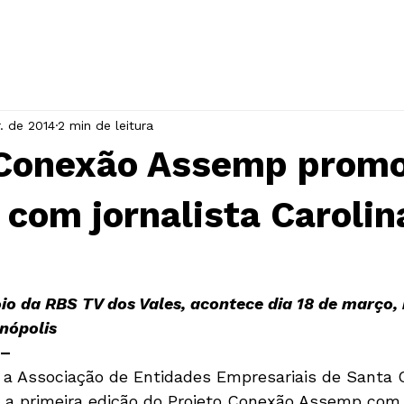
INÍCIO
A ASSOCIAÇÃO
EVENTOS
. de 2014
2 min de leitura
 Conexão Assemp prom
 com jornalista Carolin
oio da RBS TV dos Vales, acontece dia 18 de março, 
nópolis
 –
a primeira edição do Projeto Conexão Assemp com 