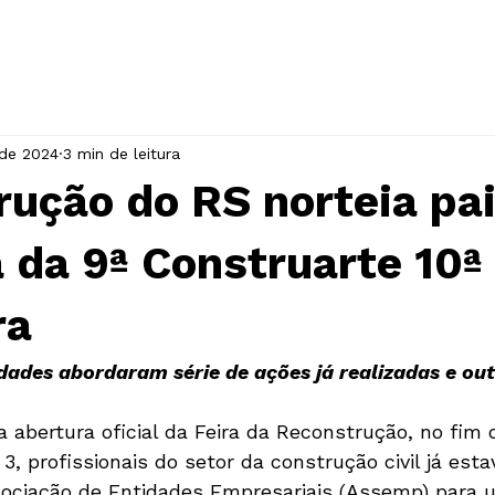
INÍCIO
A ASSOCIAÇÃO
EVENTOS
 de 2024
3 min de leitura
ução do RS norteia pai
 da 9ª Construarte 10ª
ra
dades abordaram série de ações já realizadas e out
abertura oficial da Feira da Reconstrução, no fim 
 3, profissionais do setor da construção civil já est
sociação de Entidades Empresariais (Assemp) para 