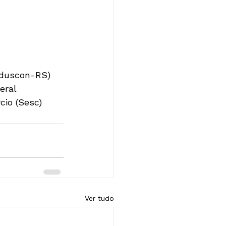
induscon-RS)
eral
cio (Sesc)
Ver tudo