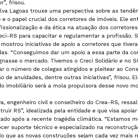
”, frisou.
lva Lagoas trouxe uma perspectiva sobre as tendên
 e o papel crucial dos corretores de imóveis. Ele enf
fissionalização e da ética na atuação dos corretore
reci-RS para capacitar e regulamentar a profissão. 
ostrou iniciativas de apoio a corretores que tivera
das. “Conseguimos dar um apoio a essa parte da con
gnasse o mercado. Tivemos o Creci Solidário e no S
r o número de colegas atingidos e pleitear ao Cons
 de anuidades, dentre outras iniciativas”, frisou. E
o imobiliário será a mola propulsora desse novo m
lva, engenheiro civil e conselheiro do Crea-RS, ressal
uir RS”, idealizada pela entidade e que visa apoiar
ado após a recente tragédia climática. “Estamos mo
ecer suporte técnico e especializado na reconstruçã
do que as novas construções sejam cada vez mais re