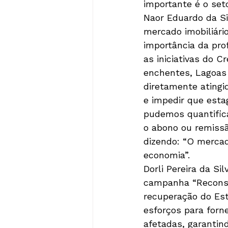
importante é o setor
Naor Eduardo da Si
mercado imobiliário
importância da pro
as iniciativas do C
enchentes, Lagoas m
diretamente atingi
e impedir que esta
pudemos quantifica
o abono ou remissão
dizendo: “O mercad
economia”.
Dorli Pereira da Si
campanha “Reconstr
recuperação do Est
esforços para forn
afetadas, garantin