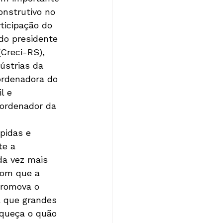
onstrutivo no 
ticipação do 
 do presidente 
Creci-RS), 
ústrias da 
ordenadora do 
l e 
oordenador da 
pidas e 
te a 
da vez mais 
com que a 
promova o 
a que grandes 
squeça o quão 