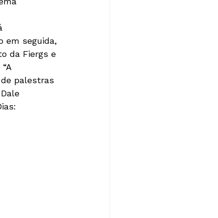
tema 
á 
o em seguida, 
o da Fiergs e 
 “A 
 de palestras 
 Dale 
ias: 