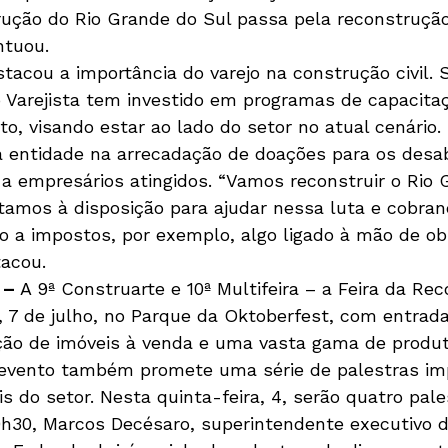
rução do Rio Grande do Sul passa pela reconstruçã
ntuou.
stacou a importância do varejo na construção civil.
o Varejista tem investido em programas de capacita
to, visando estar ao lado do setor no atual cenário
 entidade na arrecadação de doações para os desab
 a empresários atingidos. “Vamos reconstruir o Rio 
amos à disposição para ajudar nessa luta e cobran
o a impostos, por exemplo, algo ligado à mão de ob
tacou.
 –
 A 9ª Construarte e 10ª Multifeira – a Feira da Rec
 7 de julho, no Parque da Oktoberfest, com entrad
ão de imóveis à venda e uma vasta gama de produt
o evento também promete uma série de palestras im
is do setor. Nesta quinta-feira, 4, serão quatro pale
h30, Marcos Decésaro, superintendente executivo d