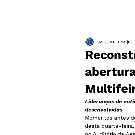
ASSEMP
3 de jul.
Reconstr
abertura
Multifei
Lideranças de enti
desenvolvidas
Momentos antes da 
desta quarta-feira,
no Auditório da As