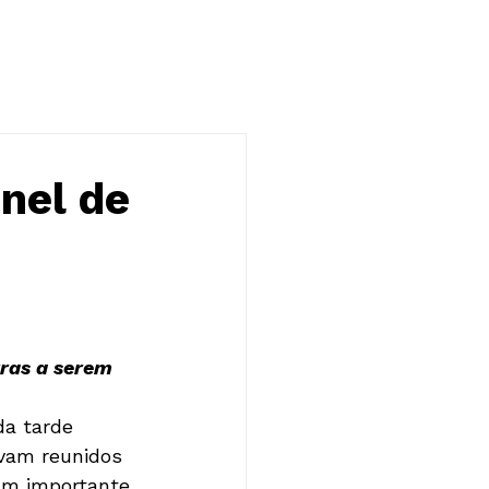
NOTÍCIAS
CONTATO
nel de
ras a serem 
da tarde 
avam reunidos 
um importante 