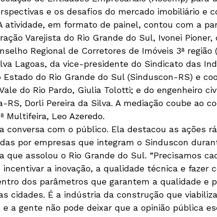
rspectivas e os desafios do mercado imobiliário e c
A atividade, em formato de painel, contou com a par
ação Varejista do Rio Grande do Sul, Ivonei Pioner,
nselho Regional de Corretores de Imóveis 3ª região (
lva Lagoas, da vice-presidente do Sindicato das Ind
o Estado do Rio Grande do Sul (Sinduscon-RS) e co
Vale do Rio Pardo, Giulia Tolotti; e do engenheiro civi
a-RS, Dorli Pereira da Silva. A mediação coube ao c
ª Multifeira, Leo Azeredo.
u a conversa com o público. Ela destacou as ações rá
idas por empresas que integram o Sinduscon duran
ca que assolou o Rio Grande do Sul. “Precisamos ca
 incentivar a inovação, a qualidade técnica e fazer 
entro dos parâmetros que garantem a qualidade e 
s cidades. É a indústria da construção que viabiliz
 e a gente não pode deixar que a opinião pública e