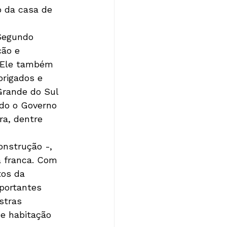
o da casa de 
 Segundo 
ção e 
. Ele também 
rigados e 
Grande do Sul 
do o Governo 
ra, dentre 
onstrução -, 
a franca. Com 
os da 
portantes 
stras 
e habitação 