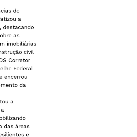
cias do 
atizou a 
s, destacando 
Sobre as 
m imobiliárias 
strução civil 
OS Corretor 
elho Federal 
le encerrou 
omento da 
tou a 
 a 
bilizando 
o das áreas 
silientes e 