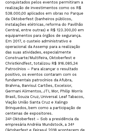
conquistados pelos eventos permitiram a 
realização de investimentos como os R$ 
538.000,00 aplicados em obras no Parque 
da Oktoberfest (banheiros públicos, 
instalações elétricas, reforma do Pavilhão 
Central, entre outras) e R$ 123.300,00 em 
equipamentos para órgãos de segurança. 
Em 2017, o custeio administrativo e 
operacional da Assemp para a realização 
das suas atividades, especialmente 
Construarte/Multifeira, Oktoberfest e 
Christkindfest, totalizou R$ 916.085,34
Patrocínios – Para alcançar o resultado 
positivo, os eventos contaram com os 
fundamentais patrocínios da Afubra, 
Brahma, Banrisul Cartões, Excelsior, 
Germani Alimentos, JTI, Mor, Philip Morris 
Brasil, Souza Cruz, Universal Leaf Tabacos, 
Viação União Santa Cruz e Xalingo 
Brinquedos, bem como a participação de 
centenas de expositores.
34ª Oktoberfest – Sob a presidência da 
empresária Andréia Mundstock, a 34ª 
Oktoberfest e Feirasul 2018 acontecem de 