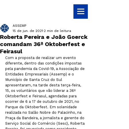
ASSEMP
15 de jun. de 2021
2 min de leitura
Roberta Pereira e João Goerck
comandam 36ª Oktoberfest e
Feirasul
Com a proposta de realizar um evento 
diferente, dentro das condições impostas 
pela pandemia da Covid-19, a Associação de 
Entidades Empresariais (Assemp) e o 
Município de Santa Cruz do Sul 
apresentaram, na tarde desta terça-feira, 
15, os voluntários que vão liderar a 36ª 
Oktoberfest e Feirasul, agendadas para 
ocorrer de 6 a 17 de outubro de 2021, no 
Parque da Oktoberfest. Em solenidade 
realizada no Salão Nobre do Palacinho, na 
Praça da Bandeira, a jornalista e gerente do 
Serviço Social do Comércio (Sesc), Roberta 
Pereira, foi anunciada como presidente, 