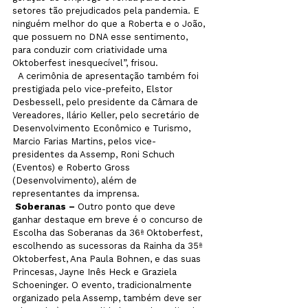
setores tão prejudicados pela pandemia. E 
ninguém melhor do que a Roberta e o João, 
que possuem no DNA esse sentimento, 
para conduzir com criatividade uma 
Oktoberfest inesquecível”, frisou.
  A cerimônia de apresentação também foi 
prestigiada pelo vice-prefeito, Elstor 
Desbessell, pelo presidente da Câmara de 
Vereadores, Ilário Keller, pelo secretário de 
Desenvolvimento Econômico e Turismo, 
Marcio Farias Martins, pelos vice-
presidentes da Assemp, Roni Schuch 
(Eventos) e Roberto Gross 
(Desenvolvimento), além de 
representantes da imprensa.
 Soberanas –
 Outro ponto que deve 
ganhar destaque em breve é o concurso de 
Escolha das Soberanas da 36ª Oktoberfest, 
escolhendo as sucessoras da Rainha da 35ª 
Oktoberfest, Ana Paula Bohnen, e das suas 
Princesas, Jayne Inês Heck e Graziela 
Schoeninger. O evento, tradicionalmente 
organizado pela Assemp, também deve ser 