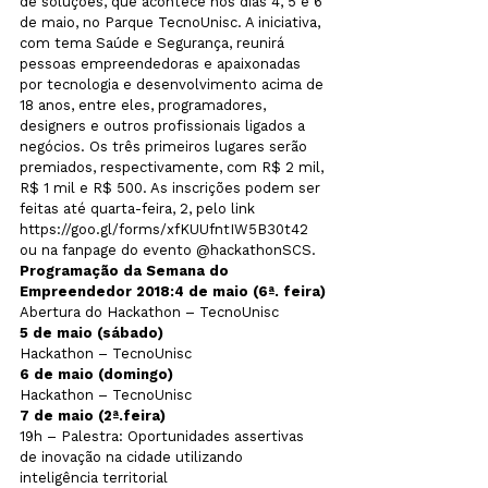
de soluções, que acontece nos dias 4, 5 e 6 
de maio, no Parque TecnoUnisc. A iniciativa, 
com tema Saúde e Segurança, reunirá 
pessoas empreendedoras e apaixonadas 
por tecnologia e desenvolvimento acima de 
18 anos, entre eles, programadores, 
designers e outros profissionais ligados a 
negócios. Os três primeiros lugares serão 
premiados, respectivamente, com R$ 2 mil, 
R$ 1 mil e R$ 500. As inscrições podem ser 
feitas até quarta-feira, 2, pelo link 
https://goo.gl/forms/xfKUUfntIW5B30t42 
ou na fanpage do evento @hackathonSCS. 
Programação da Semana do 
Empreendedor 2018:
4 de maio (6ª. feira)
Abertura do Hackathon – TecnoUnisc
5 de maio (sábado)
Hackathon – TecnoUnisc
6 de maio (domingo)
Hackathon – TecnoUnisc
7 de maio (2ª.feira)
19h – Palestra: Oportunidades assertivas 
de inovação na cidade utilizando 
inteligência territorial
