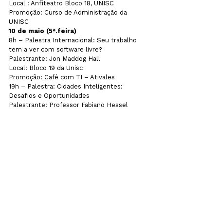
Local : Anfiteatro Bloco 18, UNISC

Promoção: Curso de Administração da 
UNISC
10 de maio (5ª.feira)
8h – Palestra Internacional: Seu trabalho 
tem a ver com software livre?

Palestrante: Jon Maddog Hall

Local: Bloco 19 da Unisc

Promoção: Café com TI – Ativales

19h – Palestra: Cidades Inteligentes: 
Desafios e Oportunidades

Palestrante: Professor Fabiano Hessel

Local: Anfiteatro Bloco 18, UNISC

Promoção: Assemp
noticias
Ver tudo
Posts recentes