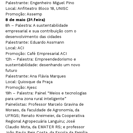
Palestrante: Engenheiro Miguel Pino

Local: Anfiteatro Bloco 18, UNISC

Promoção: Assemp
8 de maio (3ª.feira)
8h – Palestra: A sustentabilidade 
empresarial e sua contribuição com o 
desenvolvimento das cidades

Palestrante: Eduardo Assmann

Local: ACI

Promoção: Café Empresarial ACI

12h – Palestra: Empreendedorismo e 
sustentabilidade: desenhando um novo 
futuro

Palestrante: Ana Flávia Marques

Local: Quiosque da Praça

Promoção: Ajesc

19h – Palestra: Painel “Meios e tecnologias 
para uma zona rural inteligente”

Painelistas: Professor Marcelo Gravina de 
Moraes, da Faculdade de Agronomia, da 
UFRGS; Renato Kreimeier, da Cooperativa 
Regional Agropecuária Languiru; José 
Claudio Mota, da EMATER RS; e professor 
João Paulo Reis Costa, da Escola da Família 