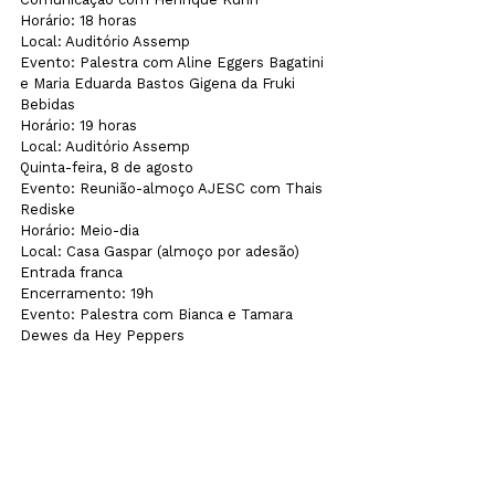
Horário: 18 horas

Local: Auditório Assemp
Evento: Palestra com Aline Eggers Bagatini 
e Maria Eduarda Bastos Gigena da Fruki 
Bebidas

Horário: 19 horas

Local: Auditório Assemp
Quinta-feira, 8 de agosto
Evento: Reunião-almoço AJESC com Thais 
Rediske

Horário: Meio-dia

Local: Casa Gaspar (almoço por adesão)

Entrada franca
Encerramento: 19h
Evento: Palestra com Bianca e Tamara 
Dewes da Hey Peppers

Horário: 19h30

Local: Auditório Assemp

Entrada franca
(*) Sujeita a alterações
Uncategorized