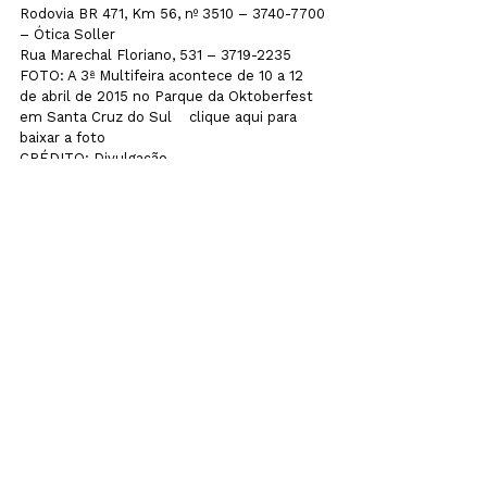
Rodovia BR 471, Km 56, nº 3510 – 3740-7700
– Ótica Soller
Rua Marechal Floriano, 531 – 3719-2235
FOTO: A 3ª Multifeira acontece de 10 a 12 
de abril de 2015 no Parque da Oktoberfest 
em Santa Cruz do Sul    clique aqui para 
baixar a foto
CRÉDITO: Divulgação
noticias
Ver tudo
Posts recentes