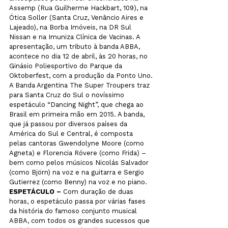
Assemp (Rua Guilherme Hackbart, 109), na 
Ótica Soller (Santa Cruz, Venâncio Aires e 
Lajeado), na Borba Imóveis, na DR Sul 
Nissan e na Imuniza Clínica de Vacinas. A 
apresentação, um tributo à banda ABBA, 
acontece no dia 12 de abril, às 20 horas, no 
Ginásio Poliesportivo do Parque da 
Oktoberfest, com a produção da Ponto Uno.
A Banda Argentina The Super Troupers traz 
para Santa Cruz do Sul o novíssimo 
espetáculo “Dancing Night”, que chega ao 
Brasil em primeira mão em 2015. A banda, 
que já passou por diversos países da 
América do Sul e Central, é composta 
pelas cantoras Gwendolyne Moore (como 
Agneta) e Florencia Róvere (como Frida) – 
bem como pelos músicos Nicolás Salvador 
(como Björn) na voz e na guitarra e Sergio 
Gutierrez (como Benny) na voz e no piano.
ESPETÁCULO – 
Com duração de duas 
horas, o espetáculo passa por várias fases 
da história do famoso conjunto musical 
ABBA, com todos os grandes sucessos que 