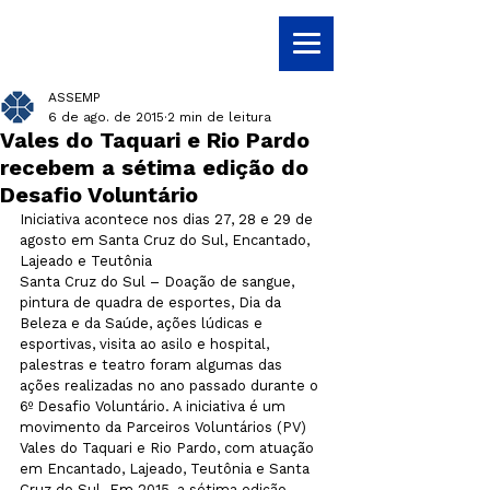
ASSEMP
6 de ago. de 2015
2 min de leitura
Vales do Taquari e Rio Pardo
recebem a sétima edição do
Desafio Voluntário
Iniciativa acontece nos dias 27, 28 e 29 de 
agosto em Santa Cruz do Sul, Encantado, 
Lajeado e Teutônia
Santa Cruz do Sul – Doação de sangue, 
pintura de quadra de esportes, Dia da 
Beleza e da Saúde, ações lúdicas e 
esportivas, visita ao asilo e hospital, 
palestras e teatro foram algumas das 
ações realizadas no ano passado durante o 
6º Desafio Voluntário. A iniciativa é um 
movimento da Parceiros Voluntários (PV) 
Vales do Taquari e Rio Pardo, com atuação 
em Encantado, Lajeado, Teutônia e Santa 
Cruz do Sul. Em 2015, a sétima edição 