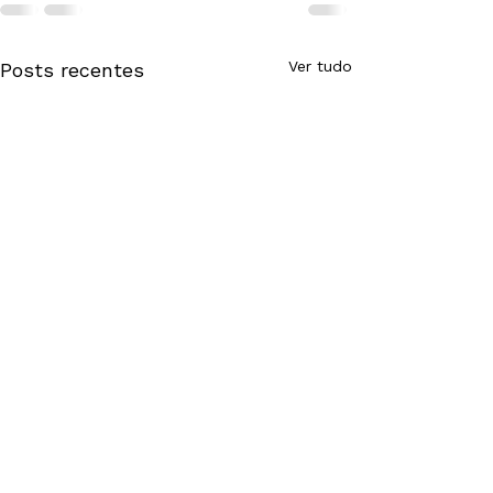
Ver tudo
Posts recentes
Computação na
Educação lança
material didático