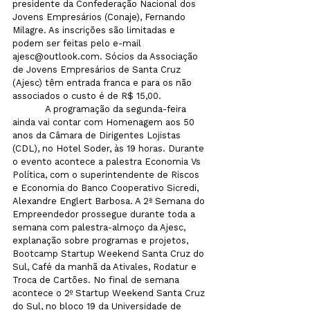
presidente da Confederação Nacional dos 
Jovens Empresários (Conaje), Fernando 
Milagre. As inscrições são limitadas e 
podem ser feitas pelo e-mail 
ajesc@outlook.com. Sócios da Associação 
de Jovens Empresários de Santa Cruz 
(Ajesc) têm entrada franca e para os não 
associados o custo é de R$ 15,00.  
            A programação da segunda-feira 
ainda vai contar com Homenagem aos 50 
anos da Câmara de Dirigentes Lojistas 
(CDL), no Hotel Soder, às 19 horas. Durante 
o evento acontece a palestra Economia Vs 
Política, com o superintendente de Riscos 
e Economia do Banco Cooperativo Sicredi, 
Alexandre Englert Barbosa. A 2ª Semana do 
Empreendedor prossegue durante toda a 
semana com palestra-almoço da Ajesc, 
explanação sobre programas e projetos, 
Bootcamp Startup Weekend Santa Cruz do 
Sul, Café da manhã da Ativales, Rodatur e 
Troca de Cartões. No final de semana 
acontece o 2º Startup Weekend Santa Cruz 
do Sul, no bloco 19 da Universidade de 