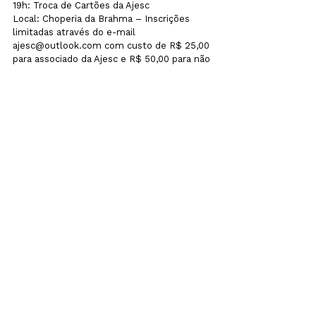
19h: Troca de Cartões da Ajesc 
Local: Choperia da Brahma – Inscrições 
limitadas através do e-mail 
ajesc@outlook.com com custo de R$ 25,00 
para associado da Ajesc e R$ 50,00 para não 
associados
Sexta-feira, sábado e domingo – 26, 27 e 
28 de agosto
18h: 2º Startup Weekend Santa Cruz do Sul 
Local: Bloco 19 da Unisc – Inscrições 
limitadas através do link 
https://www.sympla.com.br/startup-
weekend-santa-cruz-do-sul—agosto-
2016__75283 
noticias
Ver tudo
Posts recentes