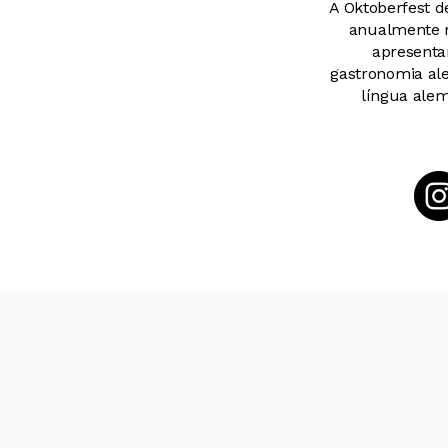
A Oktoberfest d
anualmente n
apresenta
gastronomia ale
língua alem