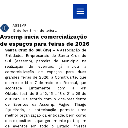
ASSEMP
13 de fev.
3 min de leitura
Assemp inicia comercialização
de espaços para feiras de 2026
Santa Cruz do Sul (RS) –
 A Associação de 
Entidades Empresariais de Santa Cruz do 
Sul (Assemp), parceira do Município na 
realização de eventos, já iniciou a 
comercialização de espaços para duas 
grandes feiras de 2026: a Construarte, que 
ocorre de 14 a 17 de maio, e a Feirasul, que 
acontece juntamente com a 41ª 
Oktoberfest, de 
8 a 12, 15 a 18 e 21 a 25 de 
outubro. 
De acordo com o vice-presidente 
de Eventos da Assemp, Vagner Thiago 
Figueiredo, a antecipação permite uma 
melhor organização da entidade, bem como 
dos expositores, que geralmente participam 
de eventos em todo o Estado. “Nesta 