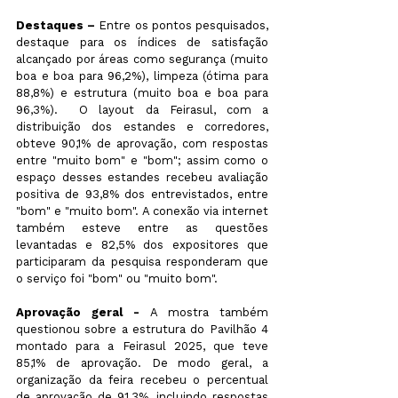
Destaques –
 Entre os pontos pesquisados, 
destaque para os índices de satisfação 
alcançado por áreas como segurança (muito 
boa e boa para 96,2%), limpeza (ótima para 
88,8%) e estrutura (muito boa e boa para 
96,3%).  O layout da Feirasul, com a 
distribuição dos estandes e corredores, 
obteve 90,1% de aprovação, com respostas 
entre "muito bom" e "bom"; assim como o 
espaço desses estandes recebeu avaliação 
positiva de 93,8% dos entrevistados, entre 
"bom" e "muito bom". A conexão via internet 
também esteve entre as questões 
levantadas e 82,5% dos expositores que 
participaram da pesquisa responderam que 
o serviço foi "bom" ou "muito bom".
Aprovação geral -
 A mostra também 
questionou sobre a estrutura do Pavilhão 4 
montado para a Feirasul 2025, que teve 
85,1% de aprovação. De modo geral, a 
organização da feira recebeu o percentual 
de aprovação de 91,3%, incluindo respostas 