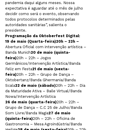
pandemia daqui alguns meses. Nossa 
expectativa é aguardar até o mês de julho 
decidir como será o evento, observando 
todos protocolos determinados pelas 
autoridades sanitárias”, salienta o 
presidente.
Programação da Oktoberfest Digital:
19 de maio (Quarta-feira)20h – 22h – 
Abertura Oficial com intervenção artística – 
Banda Munich
20 de maio (quinta-
feira)
20h – 22h – Jogos 
Germânicos/Intervenção Artística/Banda 
Feliz em Festa
21 de maio (sexta-
feira)
20h – 22h – Grupo de Dança – 
Oktobertanz/Banda Ghermania/Banda 
Scala
22 de maio (sábado)
20h – 22h – Dia 
da Maturidade Ativa – Baile Virtual/Banda 
26 de maio (quarta-feira)
20h – 22h – 
Grupo de Dança – C.C 25 de Julho/Banda 
Som Livre/Banda Magia
27 de maio 
(quinta-feira)
20h – 22h – Oficina de 
Gastronomia – Mesa Agroindústria/Banda 
Heilige
28 de maio (sexta-feira)
20h – 22h 