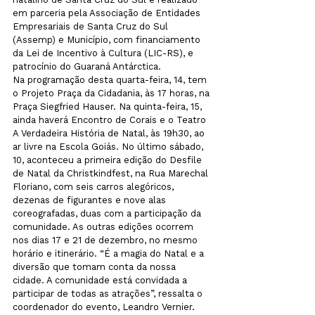
em parceria pela Associação de Entidades 
Empresariais de Santa Cruz do Sul 
(Assemp) e Município, com financiamento 
da Lei de Incentivo à Cultura (LIC-RS), e 
patrocínio do Guaraná Antárctica.
Na programação desta quarta-feira, 14, tem 
o Projeto Praça da Cidadania, às 17 horas, na 
Praça Siegfried Hauser. Na quinta-feira, 15, 
ainda haverá Encontro de Corais e o Teatro 
A Verdadeira História de Natal, às 19h30, ao 
ar livre na Escola Goiás. No último sábado, 
10, aconteceu a primeira edição do Desfile 
de Natal da Christkindfest, na Rua Marechal 
Floriano, com seis carros alegóricos, 
dezenas de figurantes e nove alas 
coreografadas, duas com a participação da 
comunidade. As outras edições ocorrem 
nos dias 17 e 21 de dezembro, no mesmo 
horário e itinerário. “É a magia do Natal e a 
diversão que tomam conta da nossa 
cidade. A comunidade está convidada a 
participar de todas as atrações”, ressalta o 
coordenador do evento, Leandro Vernier.