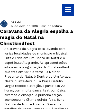
ASSEMP
12 de dez. de 2016
3 min de leitura
Caravana da Alegria espalha a
magia do Natal na
Christkindfest
A Caravana da Alegria está levando para 
várias localidades do município o Musical 
Fritz e Frida em um Conto de Natal e o 
espetáculo Alegrando. As apresentações 
integram a programação da Christkindfest, 
que traz em 2016 o tema: O Melhor 
Presente de Natal é Dentro de Um Abraço. 
Nesta quinta-feira, 15, a Praça Getúlio 
Vargas recebe a atração, a partir das 20 
horas, com muita dança, teatro, música, 
diversão e emoção. A primeira edição 
aconteceu na última quinta-feira, 8, no 
Distrito de Monte Alverne. O evento 
natalino de Santa Cruz do Sul é realizado 